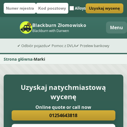
Alloys
Uzyskaj wycenę
Numer rejestracyjny
Kod pocztowy
Wyślij formularz wyceny
Blackburn Złomowisko
Menu
Blackburn with Darwen
✔ Odbiór pojazdu
✔ Pomoc z DVLA
✔ Przelew bankowy
Strona główna
Marki
Uzyskaj natychmiastową
wycenę
Online quote or call now
01254643818