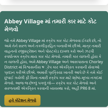
Abbey Village માં તમારી કાર માટે કોટ
મેળવો
જો તમે Abbey Village માં સ્ક્રેપ કાર કોટ મેળવવા ઈચ્છો છો, તો
અમે તેને સરળ અને તકલીફરહિત બનાવીએ છીએ. માત્ર તમારી
વાહનનો રજીસ્ટ્રેશન અને પોસ્ટકોડ દાખલ કરો અને ઝડપી
સ્પર્ધાત્મક સ્ક્રેપ માય કાર કોટ મેળવો. તમારી કાર ચાલતી હોય કે
ન ચાલતી હોય, અમે Abbey Village અને આસપાસના Chorley
District માં વિશ્વસનીય স্ক્રેપ કાર એકત્રિત કરવાની સેવાઓ
પ્રદાન કરીએ છીએ. અમારી પ્રક્રિયા ખાતરી આપે છે કે તમે કોઈ
છુપાઈ ગયેલી ફી વિના તમારી સ્ક્રેપ કાર માટે શ્રેષ્ઠ મૂલ્ય નગદમાં
મેળવો. આજ જ છેલ્લું પગલું લો— સ્ક્રેપ કાર કોટ મેળવો અને
સરળતાથી એકત્રિત કરવાની વ્યવસ્થા કરો, અહીં PR6 8 માં.
હવે કોટેશન મેળવો