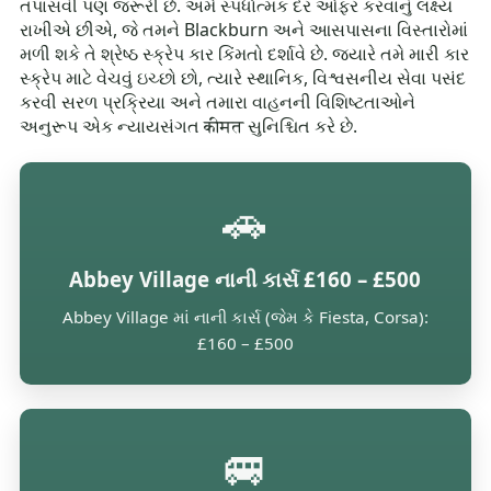
તપાસવી પણ જરૂરી છે. અમે સ્પર્ધાત્મક દર ઓફર કરવાનું લક્ષ્ય
રાખીએ છીએ, જે તમને Blackburn અને આસપાસના વિસ્તારોમાં
મળી શકે તે શ્રેષ્ઠ સ્ક્રેપ કાર કિંમતો દર્શાવે છે. જ્યારે તમે મારી કાર
સ્ક્રેપ માટે વેચવું ઇચ્છો છો, ત્યારે સ્થાનિક, વિશ્વસનીય સેવા પસંદ
કરવી સરળ પ્રક્રિયા અને તમારા વાહનની વિશિષ્ટતાઓને
અનુરૂપ એક ન્યાયસંગત कीमत સુનિશ્ચિત કરે છે.
🚗
Abbey Village નાની કાર્સ £160 – £500
Abbey Village માં નાની કાર્સ (જેમ કે Fiesta, Corsa):
£160 – £500
🚐