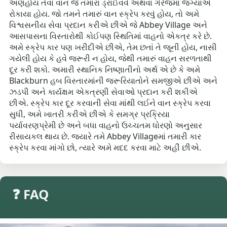
અણહોય તેવા વાન જે તમારા ડ્રાઈવવે અથવા ગેરેજમાં જગ્યાએ
રોકાયા હોય. જો તમને તમારું વાન સ્ક્રેપ કરવું હોય, તો અમે
વિશ્વસનીય સેવા પ્રદાન કરીએ છીએ જે Abbey Village અને
આસપાસના વિસ્તારોથી કોઈપણ સ્થિતિમાં વાહનો એકત્ર કરે છે.
અમે સ્ક્રેપ કાર પણ ખરીદીએ છીએ, તેમ છતાં તે જૂની હોય, નાસી
ગયેલી હોય કે હવે જરૂરી ન હોય, જેથી તમારું વાહન સરળતાથી
દૂર કરી શકો. અમારી સ્થાનિક નિષ્ણાતીનો અર્થ એ છે કે અમે
Blackburn હબ વિસ્તારમાંની જરૂરિયાતોને સમજીએ છીએ અને
ઝડપી અને કાર્યક્ષમ એકત્રણી સેવાઓ પ્રદાન કરી શકીએ
છીએ. સ્ક્રેપ કાર દૂર કરવાની સેવા માંથી લઈને વાન સ્ક્રેપ કરવા
સુધી, અમે ખાતરી કરીએ છીએ કે સમગ્ર પ્રક્રિયા
પર્યાવરણપ્રેમી છે અને બધા વાહનો ઉચ્ચતમ ધોરણો અનુસાર
રીસાયકલ થાય છે. જ્યારે તમે Abbey Villageમાં તમારી કાર
સ્ક્રેપ કરવા માંગો છો, ત્યારે અમે મદદ કરવા માટે અહીં છીએ.
❓ FAQ