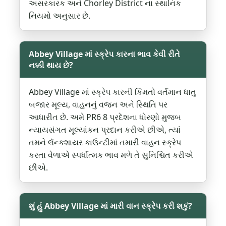
અસરકારક અને Chorley District ના સ્થાનિક
નિયમો અનુસાર છે.
Abbey Village માં સ્ક્રેપ કારના ભાવ કેવી રીતે
નક્કી થાય છે?
Abbey Village માં સ્ક્રેપ કારની કિંમતો વર્તમાન ધાતુ
બજાર મૂલ્ય, વાહનનું વજન અને સ્થિતિ પર
આધારીત છે. અમે PR6 8 પ્રદેશના ધોરણો મુજબ
ન્યાયસંગત મૂલ્યાંકન પ્રદાન કરીએ છીએ, ત્યાં
તમને લૅન્કશાયર કાઉન્ટીમાં તમારી વાહન સ્ક્રેપ
કરતા વેળાએ સ્પર્ધાત્મક ભાવ મળે તે સુનિશ્ચિત કરીએ
છીએ.
શું હું Abbey Village માં મારી વાન સ્ક્રેપ કરી શકું?