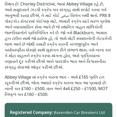
સ્થિત છે. Chorley Districtમાં, જ્યાં Abbey Village રહે છે,
અમે સમુદાયને ઝડપી સ્ક્રેપ કાર સંગ્રહ સાથે સપોર્ટ કરવા ગર્વ
અનુભવી રહ્યા છીએ, તે માટે કોઈ اضافي વિલંબ નથી થતો. PR6 8
પોસ્ટકોડ સેક્ટરમાં કોઈપણ માટે, અમારી સ્ક્રેપ યાર્ડ સરળ પ્રવેશ
અને વ્યાવસાયિક સેવા આપે છે જે સ્થાનિક વાહન માલિકોની
જરૂરિયાતોને પ્રતિબિંબિત કરે છે. જો તમે Blackburn, અમારા
હબ ટાઉન સાથે જોડાયેલા હો, તો અમે મોટી સંસાધનોની નેટવર્કની
લાભ આપે છે જેથી તમારી સ્ક્રેપ કારની કાળજીપૂર્વક અને
પર્યાવરણીય ધોરણો સાથે સુસંગત રીતે સંભાળ થાય. તમે નાના કાર
કે મોટા વાહનને સ્ક્રેપ કરવા માંગતા હોવ, અમે પ્રક્રિયાના
તણાવને દૂર કરીએ છીએ અને પારદર્શક ભાવ અને વિશ્વસનીય
સંગ્રહ સેવાઓ ઓફર કરીએ છીએ.
Abbey Village માં સ્ક્રેપ કારના ભાવ – અમે £165 પ્રતિ ટન
ચૂકવીએ છીએ, જેના આધારે સ્ક્રેપ કારના ભાવ આ પ્રમાણે છે:
નાની કાર £160 – £500, વાન અને 4x4 £250 – £1500, MOT
નિષ્ફળ કાર £160 – £500.
Registered Company:
Baxenden Car Breakers Ltd