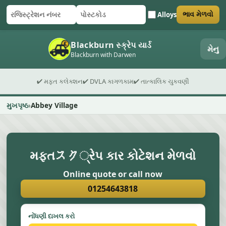
Alloys
ભાવ મેળવો
રજિસ્ટ્રેશન નંબર
પોસ્ટકોડ
ફોર્મ સબમિટ કરો
Blackburn સ્ક્રેપ યાર્ડ
મેનુ
Blackburn with Darwen
✔ મફત કલેક્શન
✔ DVLA કાગળકામ
✔ તાત્કાલિક ચુકવણી
મુખપૃષ્ઠ
Abbey Village
મફતスク્રેપ કાર કોટેશન મેળવો
Online quote or call now
01254643818
નોંધણી દાખલ કરો