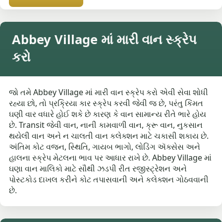
Abbey Village માં મારી વાન સ્ક્રેપ
કરો
જો તમે Abbey Village માં મારી વાન સ્ક્રેપ કરો એવી સેવા શોધી
રહ્યા છો, તો પ્રક્રિયા કાર સ્ક્રેપ કરવી જેવી જ છે, પરંતુ કિંમત
ઘણી વાર વધારે હોઈ શકે છે કારણ કે વાન સામાન્ય રીતે ભારે હોય
છે. Transit જેવી વાન, નાની કામવાળી વાન, ક્રૂ વાન, નુકસાન
થયેલી વાન અને ન ચાલતી વાન કલેક્શન માટે ચકાસી શકાય છે.
અંતિમ કોટ વજન, સ્થિતિ, ગાયબ ભાગો, લોડિંગ ઍક્સેસ અને
હાલના સ્ક્રેપ મેટલના ભાવ પર આધાર રાખે છે. Abbey Village માં
ઘણા વાન માલિકો માટે સૌથી ઝડપી રીત રજીસ્ટ્રેશન અને
પોસ્ટકોડ દાખલ કરીને કોટ તપાસવાની અને કલેક્શન ગોઠવવાની
છે.