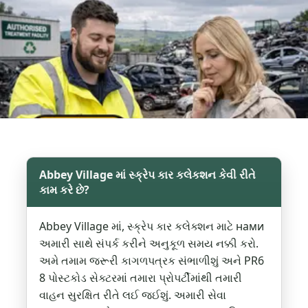
Abbey Village માં સ્ક્રેપ કાર કલેકશન કેવી રીતે
કામ કરે છે?
Abbey Village માં, સ્ક્રેપ કાર કલેક્શન માટે нами
અમારી સાથે સંપર્ક કરીને અનુકૂળ સમય નક્કી કરો.
અમે તમામ જરૂરી કાગળપત્રક સંભાળીશું અને PR6
8 પોસ્ટકોડ સેક્ટરમાં તમારા પ્રોપર્ટીમાંથી તમારી
વાહન સુરક્ષિત રીતે લઈ જઈશું. અમારી સેવા