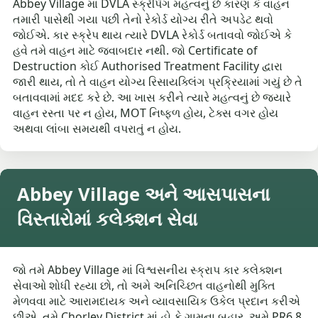
Abbey Village માં DVLA સ્ક્રેપિંગ મહત્વનું છે કારણ કે વાહન
તમારી પાસેથી ગયા પછી તેનો રેકોર્ડ યોગ્ય રીતે અપડેટ થવો
જોઈએ. કાર સ્ક્રેપ થાય ત્યારે DVLA રેકોર્ડ બતાવવો જોઈએ કે
હવે તમે વાહન માટે જવાબદાર નથી. જો Certificate of
Destruction કોઈ Authorised Treatment Facility દ્વારા
જારી થાય, તો તે વાહન યોગ્ય રિસાયક્લિંગ પ્રક્રિયામાં ગયું છે તે
બતાવવામાં મદદ કરે છે. આ ખાસ કરીને ત્યારે મહત્વનું છે જ્યારે
વાહન રસ્તા પર ન હોય, MOT નિષ્ફળ હોય, ટેક્સ વગર હોય
અથવા લાંબા સમયથી વપરાતું ન હોય.
Abbey Village અને આસપાસના
વિસ્તારોમાં કલેક્શન સેવા
જો તમે Abbey Village માં વિશ્વસનીય સ્ક્રાપ કાર કલેક્શન
સેવાઓ શોધી રહ્યા છો, તો અમે અનિચ્છિત વાહનોથી મુક્તિ
મેળવવા માટે આરામદાયક અને વ્યાવસાયિક ઉકેલ પ્રદાન કરીએ
છીએ. તમે Chorley District માં હો કે ગામના બહાર, અમે PR6 8