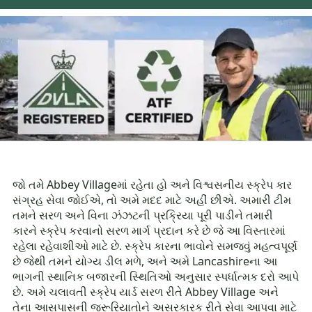
જો તમે Abbey Villageમાં રહેતા હો અને વિશ્વસનીય સ્ક્રેપ કાર
સંગ્રહ સેવા જોઈએ, તો અમે મદદ માટે અહીં છીએ. અમારી ટીમ
તમને સરળ અને વિના ઝંઝટની પ્રક્રિયા પૂરી પાડીને તમારી
કારને સ્ક્રેપ કરવાનો સરળ માર્ગ પ્રદાન કરે છે જે આ વિસ્તારમાં
રહેલા રહેવાશીઓ માટે છે. સ્ક્રેપ કારના ભાવોને સમજવું મહત્વપૂર્ણ
છે જેથી તમને યોગ્ય ડીલ મળે, અને અમે Lancashireના આ
ભાગની સ્થાનિક બજારની સ્થિતિઓ અનુસાર સ્પર્ધાત્મક દરો આપે
છે. અમે ચલાવતી સ્ક્રેપ યાર્ડ સરળ રીતે Abbey Village અને
તેના આસપાસની જરૂરિયાતોને અસરકારક રીતે સેવા આપવા માટે