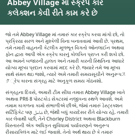
Abbey Village માં સ્ક્રેપ કાર
કલેક્શન કેવી રીતે કામ કરે છે
જો તમે Abbey Village માં તમારું કાર સ્ક્રેપ કરવા માંગો છો, તો
પ્રક્રિયા સરળ અને મુશ્કેલી વિના બનાવવામાં આવી છે. પ્રથમ,
તમે તમારી વાહનની કેટલીક મૂળભૂત વિગતો ઓનલાઈન અથવા
ફોન દ્વારા આપી એક સ્ક્રેપ કારનું કોલક્તિ પ્રાપ્ત કરી શકો છો.
આ અમને બજારની હાલત અને તમારી કારની સ્થિતિના આધારે
યોગ્ય મૂલ્ય પ્રદાન કરવામાં મદદ કરે છે. જ્યારે તમે આ મૂલ્ય
સાથે સંમત થઇ જશો, ત્યારે અમે તમારી સમયસૂચીને અનુરૂપス
ク્રેપ કારના સંગ્રહ માટે અનુકૂળ સમય ગોઠવશો.
સંગ્રહના દિવસે, અમારી ટીમ સીધા તમારા Abbey Village ખાતે
અથવા PR6 8 પોસ્ટકોડ સેક્ટરમાં નજીકના સ્થળે આવશે. અમે
તમામ કાગળના કામો સંભાળીએ છીએ, જેમાં તમારું ડેસ્ટ્રક્શન
સર્ટિફિકેટ પણ شامل છે, જેથી બધું કાયદેસર રીતે યોગ્ય રહે. તમારી
કાર લેવાથી પછી, તેને Chorley District અથવા Blackburn
વિસ્તારની એક અધિકૃત સુવિધામાં પર્યાવરણને અનુરૂપ
રીસાયક્લિંગ માટે લઈ જવાશે. તેનો અર્થ થાય છે કે તમારું