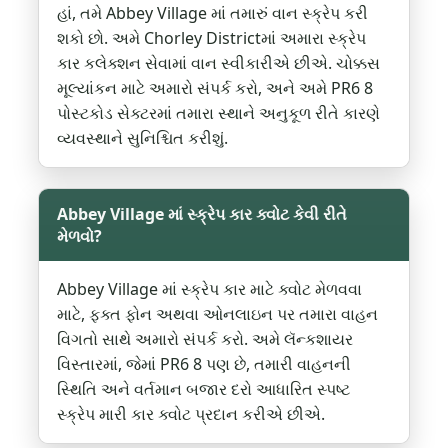
હાં, તમે Abbey Village માં તમારું વાન સ્ક્રેપ કરી
શકો છો. અમે Chorley Districtમાં અમારા સ્ક્રેપ
કાર કલેક્શન સેવામાં વાન સ્વીકારીએ છીએ. ચોક્કસ
મૂલ્યાંકન માટે અમારો સંપર્ક કરો, અને અમે PR6 8
પોસ્ટકોડ સેક્ટરમાં તમારા સ્થાને અનુકૂળ રીતે કારણે
વ્યવસ્થાને સુનિશ્ચિત કરીશું.
Abbey Village માં સ્ક્રેપ કાર ક્વોટ કેવી રીતે
મેળવો?
Abbey Village માં સ્ક્રેપ કાર માટે ક્વોટ મેળવવા
માટે, ફક્ત ફોન અથવા ઓનલાઇન પર તમારા વાહન
વિગતો સાથે અમારો સંપર્ક કરો. અમે લૅન્કશાયર
વિસ્તારમાં, જેમાં PR6 8 પણ છે, તમારી વાહનની
સ્થિતિ અને વર્તમાન બજાર દરો આધારિત સ્પષ્ટ
સ્ક્રેપ મારી કાર ક્વોટ પ્રદાન કરીએ છીએ.