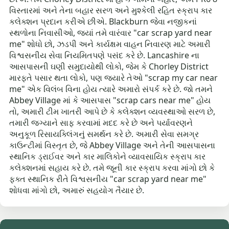
વિસ્તારમાં અને તેના બહાર સરળ અને મુશ્કેલી રહિત સ્ક્રાપ કાર
કલેક્શન પ્રદાન કરીએ છીએ. Blackburn જેવા નજીકનાં
સ્થળોના નિવાસીઓ, જ્યાં તમે વારંવાર "car scrap yard near
me" શોધો છો, ઝડપી અને કાર્યક્ષમ વાહન નિવારણ માટે અમારી
વિશ્વસનીય સેવા નિયમિતપણે પસંદ કરે છે. Lancashire ના
આસપાસની ઘણી સમુદાયોથી લોકો, જેમ કે Chorley District
મારફતે પસાર થતા લોકો, પણ જ્યારે તેઓ "scrap my car near
me" એક વિલંબ વિના હોય ત્યારે અમારો સંપર્ક કરે છે. જો તમને
Abbey Village માં કે આસપાસ "scrap cars near me" હોય
તો, અમારી ટીમ ખાતરી આપે છે કે કલેક્શન વ્યવસ્થાઓ સરળ છે,
તમારી જગ્યાને સાફ કરવામાં મદદ કરે છે અને પર્યાવરણને
અનુકૂળ રિસાયક્લિંગનું સમર્થન કરે છે. અમારી સેવા સમગ્ર
કાઉન્ટીમાં વિસ્તૃત છે, જે Abbey Village અને તેની આસપાસના
સ્થાનિક ડ્રાઈવર અને કાર માલિકોને વ્યાવસાયિક સ્ક્રાપ કાર
કલેક્શનમાં સહાય કરે છે. તમે જૂની કાર સ્ક્રાપ કરવા માંગો છો કે
ફક્ત સ્થાનિક રીતે વિશ્વસનીય "car scrap yard near me"
શોધવા માંગો છો, અમારું સહયોગ તૈયાર છે.