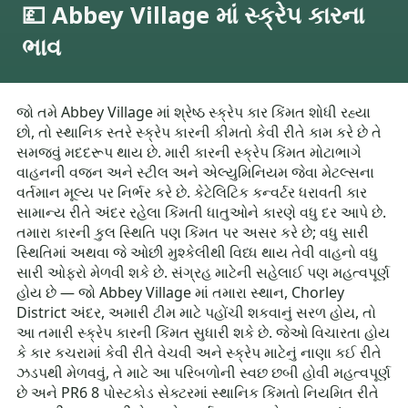
💷 Abbey Village માં સ્ક્રેપ કારના
ભાવ
જો તમે Abbey Village માં શ્રેષ્ઠ સ્ક્રેપ કાર કિંમત શોધી રહ્યા
છો, તો સ્થાનિક સ્તરે સ્ક્રેપ કારની કીમતો કેવી રીતે કામ કરે છે તે
સમજવું મદદરૂપ થાય છે. મારી કારની સ્ક્રેપ કિંમત મોટાભાગે
વાહનની વજન અને સ્ટીલ અને એલ્યુમિનિયમ જેવા મેટલ્સના
વર્તમાન મૂલ્ય પર નિર્ભર કરે છે. કેટેલિટિક કન્વર્ટર ધરાવતી કાર
સામાન્ય રીતે અંદર રહેલા કિંમતી ધાતુઓને કારણે વધુ દર આપે છે.
તમારા કારની કુલ સ્થિતિ પણ કિંમત પર અસર કરે છે; વધુ સારી
સ્થિતિમાં અથવા જે ઓછી મુશ્કેલીથી વિધ્ધ થાય તેવી વાહનો વધુ
સારી ઓફરો મેળવી શકે છે. સંગ્રહ માટેની સહેલાઈ પણ મહત્વપૂર્ણ
હોય છે — જો Abbey Village માં તમારા સ્થાન, Chorley
District અંદર, અમારી ટીમ માટે પહોંચી શકવાનું સરળ હોય, તો
આ તમારી સ્ક્રેપ કારની કિંમત સુધારી શકે છે. જેઓ વિચારતા હોય
કે કાર કચરામાં કેવી રીતે વેચવી અને સ્ક્રેપ માટેનું નાણા કઈ રીતે
ઝડપથી મેળવવું, તે માટે આ પરિબળોની સ્વછ છબી હોવી મહત્વપૂર્ણ
છે અને PR6 8 પોસ્ટકોડ સેક્ટરમાં સ્થાનિક કિંમતો નિયમિત રીતે