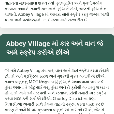
વાહનના માલમસાલા શક્ય ત્યાં પુનઃપ્રાપ્તિ અને પુનઃઉપયોગ
કરવામાં આવશે. તમારી કાર નાની હોય કે મોટી, ચાલતી હોય કે ન
ચાલતી, Abbey Village માં અમારાં સાથે સ્ક્રેપ કરવું જગ્યા ખાલી
કરવા અને પર્યાવરણની મદદ કરવા માટે સરળ રીત છે.
Abbey Village માં કાર અને વાન જે
અમે સ્ક્રેપ કરીએ છીએ
જો તમે Abbey Villageમાં કાર, વાન અને 4x4 સ્ક્રેપ કરવા ઈચ્છો
છો, તો અમે પ્રક્રિયા સરળ અને મુશ્કેલી મુક્ત બનાવીએ છીએ.
તમારા વાહનનું MOT નિષ્ફળ ગયું હોય, તે ચલાવવામાં અસમર્થ
હોય અથવા તે ખોટું થઈ ગયું હોય અને તે ફરીથી બનાવવું શક્ય ન
હોય, તો અમે તમે ઝડપથી અને જવાબદારીથી તમારી કાર સ્ક્રેપ
કરવા મદદ કરી શકીએ છીએ. Chorley District ના ઘણા
નિવાસીઓ અમારી સાથે તેમના વાહનો સ્ક્રેપ કરવા પસંદ કરે છે
કારણ કે અમે વિવિધ પ્રકારના વાહનો સ્વીકારીએ છીએ, જેમ કે