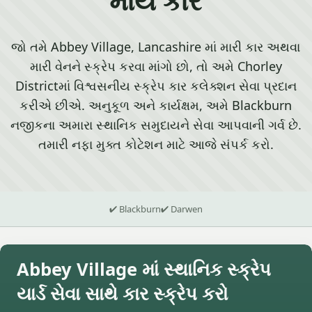
જો તમે Abbey Village, Lancashire માં મારી કાર અથવા
મારી વેનને સ્ક્રેપ કરવા માંગો છો, તો અમે Chorley
Districtમાં વિશ્વસનીય સ્ક્રેપ કાર કલેક્શન સેવા પ્રદાન
કરીએ છીએ. અનુકૂળ અને કાર્યક્ષમ, અમે Blackburn
નજીકના અમારા સ્થાનિક સમુદાયને સેવા આપવાની ગર્વ છે.
તમારી નફા મુક્ત કોટેશન માટે આજે સંપર્ક કરો.
✔ Blackburn
✔ Darwen
Abbey Village માં સ્થાનિક સ્ક્રેપ
યાર્ડ સેવા સાથે કાર સ્ક્રેપ કરો