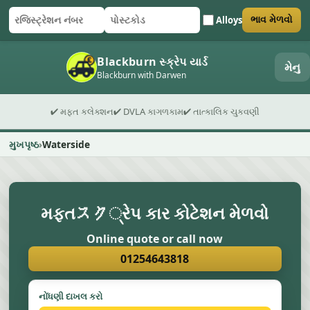
Alloys
ભાવ મેળવો
રજિસ્ટ્રેશન નંબર
પોસ્ટકોડ
ફોર્મ સબમિટ કરો
Blackburn સ્ક્રેપ યાર્ડ
મેનુ
Blackburn with Darwen
✔ મફત કલેક્શન
✔ DVLA કાગળકામ
✔ તાત્કાલિક ચુકવણી
મુખપૃષ્ઠ
Waterside
મફતスク્રેપ કાર કોટેશન મેળવો
Online quote or call now
01254643818
નોંધણી દાખલ કરો