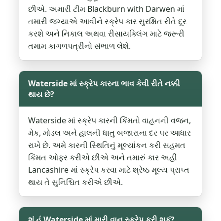
છીએ. અમારી ટીમ Blackburn with Darwen માં
તમારી જગ્યાએ આવીને સ્ક્રેપ કાર સુરક્ષિત રીતે દૂર
કરશે અને નિકાલ અથવા રીસાયક્લિંગ માટે જરૂરી
તમામ કાગળપત્રીનો સંભાળ લેશે.
Waterside માં સ્ક્રેપ કારના ભાવ કેવી રીતે નક્કી
થાય છે?
Waterside માં સ્ક્રેપ કારની કિંમતો વાહનની વજન,
મેક, મોડલ અને હાલની ધાતુ બજારાના દર પર આધાર
રાખે છે. અમે કારની સ્થિતિનું મૂલ્યાંકન કરી સહમત
કિંમત ઓફર કરીએ છીએ અને તમારું કાર અહીં
Lancashire માં સ્ક્રેપ કરવા માટે શ્રેષ્ઠ મૂલ્ય પ્રાપ્ત
થાય તે સુનિશ્ચિત કરીએ છીએ.
શું હું Waterside માં મારી વાન સ્ક્રેપ કરી શકું?