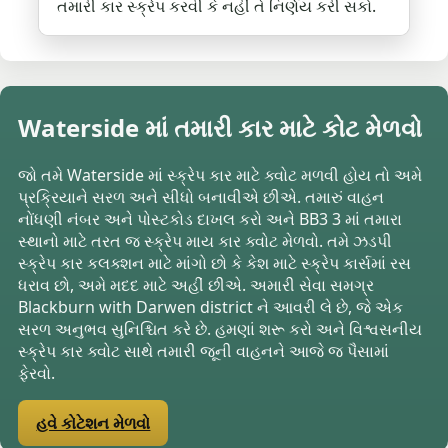
તમારી કાર સ્ક્રેપ કરવી કે નહીં તે નિર્ણય કરી સકો.
Waterside માં તમારી કાર માટે કોટ મેળવો
જો તમે Waterside માં સ્ક્રેપ કાર માટે ક્વોટ મળવી હોય તો અમે
પ્રક્રિયાને સરળ અને સીધો બનાવીએ છીએ. તમારું વાહન
નોંધણી નંબર અને પોસ્ટકોડ દાખલ કરો અને BB3 3 માં તમારા
સ્થાનો માટે તરત જ સ્ક્રેપ માય કાર ક્વોટ મેળવો. તમે ઝડપી
સ્ક્રેપ કાર કલક્શન માટે માંગો છો કે કેશ માટે સ્ક્રેપ કાર્સમાં રસ
ધરાવ છો, અમે મદદ માટે અહીં છીએ. અમારી સેવા સમગ્ર
Blackburn with Darwen district ને આવરી લે છે, જે એક
સરળ અનુભવ સુનિશ્ચિત કરે છે. હમણાં શરૂ કરો અને વિશ્વસનીય
સ્ક્રેપ કાર ક્વોટ સાથે તમારી જૂની વાહનને આજે જ પૈસામાં
ફેરવો.
હવે કોટેશન મેળવો