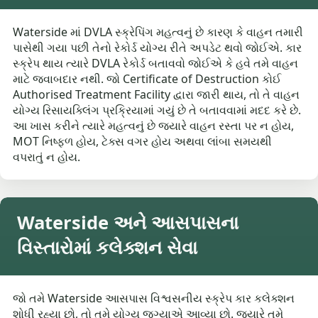
Waterside માં DVLA સ્ક્રેપિંગ મહત્વનું છે કારણ કે વાહન તમારી
પાસેથી ગયા પછી તેનો રેકોર્ડ યોગ્ય રીતે અપડેટ થવો જોઈએ. કાર
સ્ક્રેપ થાય ત્યારે DVLA રેકોર્ડ બતાવવો જોઈએ કે હવે તમે વાહન
માટે જવાબદાર નથી. જો Certificate of Destruction કોઈ
Authorised Treatment Facility દ્વારા જારી થાય, તો તે વાહન
યોગ્ય રિસાયક્લિંગ પ્રક્રિયામાં ગયું છે તે બતાવવામાં મદદ કરે છે.
આ ખાસ કરીને ત્યારે મહત્વનું છે જ્યારે વાહન રસ્તા પર ન હોય,
MOT નિષ્ફળ હોય, ટેક્સ વગર હોય અથવા લાંબા સમયથી
વપરાતું ન હોય.
Waterside અને આસપાસના
વિસ્તારોમાં કલેક્શન સેવા
જો તમે Waterside આસપાસ વિશ્વસનીય સ્ક્રેપ કાર કલેક્શન
શોધી રહ્યા છો, તો તમે યોગ્ય જગ્યાએ આવ્યા છો. જ્યારે તમે