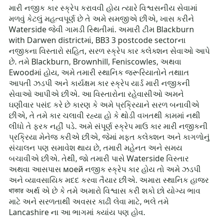
મારી નજીક કાર સ્ક્રેપ કરાવવી હોય ત્યારે વિશ્વસનીય સેવામાં
મળવું કેટલું મહત્વપૂર્ણ છે તે અમે સમજીએ છીએ, ખાસ કરીને
Waterside જેવી ગામડી સ્થિતીમાં. અમારી ટીમ Blackburn
with Darwen districtમાં, BB3 3 postcode sectorના
નજીકના વિસ્તારો સહિત, સરળ સ્ક્રેપ કાર કલેક્શન સેવાઓ આપે
છે. તમે Blackburn, Brownhill, Feniscowles, અથવા
Ewoodમાં હોય, અમે તમારી સ્થાનિક જરૂરિયાતોને તથાાત
આપતી ઝડપી અને કાર્યક્ષમ કાર સ્ક્રેપ યાર્ડ મારી નજીકની
સેવાઓ આપીએ છીએ. આ વિસ્તારોના રહેવાસીઓ અમને
ઘણીવાર પસંદ કરે છે કારણ કે અમે પ્રક્રિયાને સરળ બનાવીએ
છીએ, તે તમે કાર ચલાવી રહ્યા હો કે થોડી વખતથી કામમાં નથી
લીધો તે ફરક નહીં પડે. અમે સંપૂર્ણ સ્ક્રેપ માઉ કાર મારી નજીકની
પ્રક્રિયા મેનેજ કરીએ છીએ, જેમાં મફત કલેક્શન અને કાગળોનું
સંચાલન પણ સમાવેશ થાય છે, તમારી મહેનત અને સમય
બચાવીએ છીએ. તેથી, જો તમારી પાસે Waterside વિસ્તાર
અથવા આસપાસ моей નજીક સ્ક્રેપ કાર હોય તો અમે ઝડપી
અને વ્યાવસાયિક મદદ કરવા તૈયાર છીએ. અમારા સ્થાનિક હાજર
থাকার અર્થ એ છે કે તમે અમારો વિશ્વાસ કરી શકો છો યોગ્ય ભાવ
માટે અને સરળતાથી અવસર કાઢી લેવા માટે, ભલે તમે
Lancashire ના આ ભાગમાં ક્યાંય પણ હોવ.