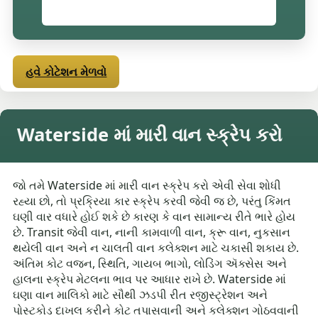
હવે કોટેશન મેળવો
Waterside માં મારી વાન સ્ક્રેપ કરો
જો તમે Waterside માં મારી વાન સ્ક્રેપ કરો એવી સેવા શોધી
રહ્યા છો, તો પ્રક્રિયા કાર સ્ક્રેપ કરવી જેવી જ છે, પરંતુ કિંમત
ઘણી વાર વધારે હોઈ શકે છે કારણ કે વાન સામાન્ય રીતે ભારે હોય
છે. Transit જેવી વાન, નાની કામવાળી વાન, ક્રૂ વાન, નુકસાન
થયેલી વાન અને ન ચાલતી વાન કલેક્શન માટે ચકાસી શકાય છે.
અંતિમ કોટ વજન, સ્થિતિ, ગાયબ ભાગો, લોડિંગ ઍક્સેસ અને
હાલના સ્ક્રેપ મેટલના ભાવ પર આધાર રાખે છે. Waterside માં
ઘણા વાન માલિકો માટે સૌથી ઝડપી રીત રજીસ્ટ્રેશન અને
પોસ્ટકોડ દાખલ કરીને કોટ તપાસવાની અને કલેક્શન ગોઠવવાની