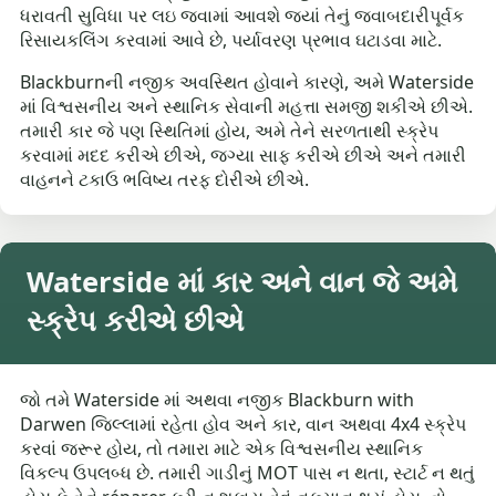
ધરાવતી સુવિધા પર લઇ જવામાં આવશે જ્યાં તેનું જવાબદારીપૂર્વક
રિસાયકલિંગ કરવામાં આવે છે, પર્યાવરણ પ્રભાવ ઘટાડવા માટે.
Blackburnની નજીક અવસ્થિત હોવાને કારણે, અમે Waterside
માં વિશ્વસનીય અને સ્થાનિક સેવાની મહત્તા સમજી શકીએ છીએ.
તમારી કાર જે પણ સ્થિતિમાં હોય, અમે તેને સરળતાથી સ્ક્રેપ
કરવામાં મદદ કરીએ છીએ, જગ્યા સાફ કરીએ છીએ અને તમારી
વાહનને ટકાઉ ભવિષ્ય તરફ દોરીએ છીએ.
Waterside માં કાર અને વાન જે અમે
સ્ક્રેપ કરીએ છીએ
જો તમે Waterside માં અથવા નજીક Blackburn with
Darwen જિલ્લામાં રહેતા હોવ અને કાર, વાન અથવા 4x4 સ્ક્રેપ
કરવાં જરૂર હોય, તો તમારા માટે એક વિશ્વસનીય સ્થાનિક
વિકલ્પ ઉપલબ્ધ છે. તમારી ગાડીનું MOT પાસ ન થતા, સ્ટાર્ટ ન થતું