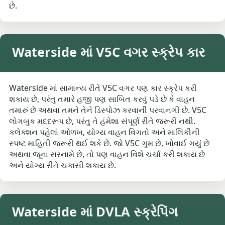
છે.
Waterside માં V5C વગર સ્ક્રેપ કાર
Waterside માં સામાન્ય રીતે V5C વગર પણ કાર સ્ક્રેપ કરી
શકાય છે, પરંતુ તમારે હજી પણ સાબિત કરવું પડે છે કે વાહન
તમારું છે અથવા તમને તેને ડિસ્પોઝ કરવાની પરવાનગી છે. V5C
લોગબુક મદદરૂપ છે, પરંતુ તે હંમેશા સંપૂર્ણ રીતે જરૂરી નથી.
કલેક્શન પહેલાં ઓળખ, યોગ્ય વાહન વિગતો અને માલિકીની
સ્પષ્ટ માહિતી જરૂરી થઈ શકે છે. જો V5C ગુમ છે, ખોવાઈ ગયું છે
અથવા જૂના સરનામે છે, તો પણ વાહન વિશે ચર્ચા કરી શકાય છે
અને યોગ્ય રીતે ચકાસી શકાય છે.
Waterside માં DVLA સ્ક્રેપિંગ