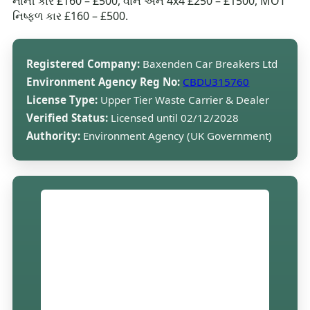
નાની કાર £160 – £500, વાન અને 4x4 £250 – £1500, MOT
નિષ્ફળ કાર £160 – £500.
Registered Company:
Baxenden Car Breakers Ltd
Environment Agency Reg No:
CBDU315760
License Type:
Upper Tier Waste Carrier & Dealer
Verified Status:
Licensed until 02/12/2028
Authority:
Environment Agency (UK Government)