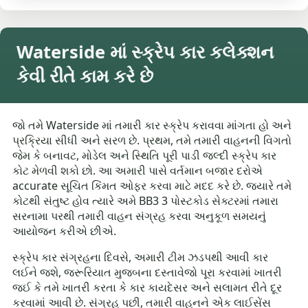
Waterside માં સ્ક્રેપ કાર કલેક્શન
કેવી રીતે કામ કરે છે
જો તમે Waterside માં તમારી કાર સ્ક્રેપ કરાવવા માંગતા હો અને
પ્રક્રિયા સીધી અને સરળ છે. પ્રથમ, તમે તમારી વાહનની વિગતો
જેમ કે બનાવટ, મોડેલ અને સ્થિતિ પૂરી પાડી જલ્દી સ્ક્રેપ કાર
કોટ મેળવી શકો છો. આ અમારી પાસે વર્તમાન બજાર દરોએ
accurate સૂચિત કિંમત ઓફર કરવા માટે મદદ કરે છે. જ્યારે તમે
કોટથી સંતુષ્ટ હોવ ત્યારે અમે BB3 3 પોસ્ટકોડ સેક્ટરમાં તમારા
સરનામા પરથી તમારી વાહન સંગ્રહ કરવા અનુકૂળ સમયનું
આયોજન કરીએ છીએ.
સ્ક્રેપ કાર સંગ્રહના દિવસે, અમારી ટીમ ઝડપથી આવી કાર
લઈને જશે, જરૂરિયાત મુજબના દસ્તાવેજો પૂરા કરવામાં ખાતરી
જઈ કે તમે ખાતરી કરતા કે કાર કાયદેસર અને સલામત રીતે દૂર
કરવામાં આવી છે. સંગ્રહ પછી, તમારી વાહનને એક લાઈસેંસ