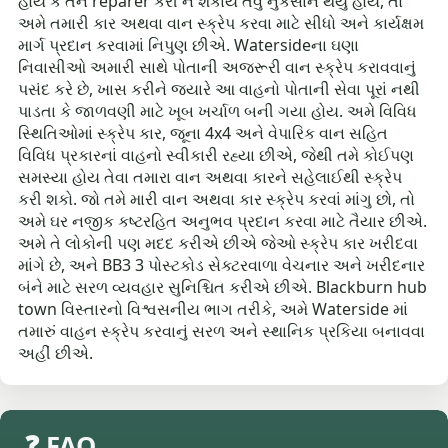
હોય કે તેને réparer કરી ન શકાય તેવું નુકસાન થયું હોય, તો
અમે તમારી કાર અથવા વાન સ્ક્રેપ કરવા માટે સીધો અને કાર્યક્ષમ
માર્ગ પ્રદાન કરવામાં નિપુણ છીએ. Watersideના ઘણા
નિવાસીઓ અમારી સાથે પોતાની અજરૂરી વાન સ્ક્રેપ કરાવવાનું
પસંદ કરે છે, ખાસ કરીને જ્યારે આ વાહનો પોતાની સેવા પૂરાં નથી
પાડતા કે જાળવણી માટે ખૂબ ખર્ચાળ બની ગયા હોય. અમે વિવિધ
સ્થિતિઓમાં સ્ક્રેપ કાર, જૂના 4x4 અને વેપારિક વાન સહિત
વિવિધ પ્રકારનાં વાહનો સ્વીકારી રહ્યા છીએ, જેથી તમે કોઈપણ
સમસ્યા હોય તેવા તમારા વાન અથવા કારને સહેલાઈથી સ્ક્રેપ
કરી શકો. જો તમે મારી વાન અથવા કાર સ્ક્રેપ કરવાં માંગુ છો, તો
અમે ઘર નજીક કષ્ટરહિત અનુભવ પ્રદાન કરવા માટે તૈયાર છીએ.
અમે તે લોકોની પણ મદદ કરીએ છીએ જેઓ સ્ક્રેપ કાર ખરીદવા
માંગે છે, અને BB3 3 પોસ્ટકોડ સેક્ટરવાળા વેચનાર અને ખરીદનાર
બંને માટે સરળ વ્યવહાર સુનિશ્ચિત કરીએ છીએ. Blackburn hub
town વિસ્તારનો વિશ્વસનીય ભાગ તરીકે, અમે Waterside માં
તમારું વાહન સ્ક્રેપ કરવાનું સરળ અને સ્થાનિક પ્રકિયા બનાવવા
અહીં છીએ.
❓ FAQ