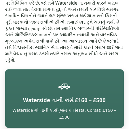
પ્રતિબિંબિત કરે છે. જો તમે Waterside માં તમારી કારને ખરાબ
થઈ જવા માટે વેચવા માગતા હો, તો અમે તમારી કાર વિશે સમગ્ર
સંબંધિત વિગતોને ધ્યાને લઇ શ્રેષ્ઠ ખરાબ થયેલા કારની કિંમતો
પૂરી પાડવાનો લક્ષ્ય રાખીએ છીએ. તમારું કાર હવે ચાલતું નથી કે
ફક્ત જગ્યા զբաղાવે છે, તમે સ્થાનિક બજારની પરિસ્થિતિઓ
અને લોજિસ્ટિકલ બાબતો પર આધારિત ન્યાયી અને વાસ્તવિક
મૂલ્યાંકન અપેક્ષ રાખી શકો છો. આ આશ્વાસન આપે છે કે જ્યારે
તમે વિશ્વસનીય સ્થાનિક સેવા મારફતે મારી કારને ખરાબ થઈ જવા
માટે વેચવાનું પસંદ કરશો ત્યારે તમારું અનુભવ સીધો અને સરળ
રહેશે.
🚗
Waterside નાની કાર્સ £160 – £500
Waterside માં નાની કાર્સ (જેમ કે Fiesta, Corsa): £160 –
£500