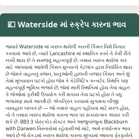
💷 Waterside માં સ્ક્રેપ કારના ભાવ
જ્યારે Waterside માં ખરાબ થયેલી કારની કિંમત વિશે વિચાર
કરવામાં આવે છે, ત્યારે Lancashire માં સ્થાનિક સ્તરે તે કેવી રીતે
નક્કી થાય છે તે સમજવું મહત્વપૂર્ણ છે. તમારા ખરાબ થયેલા કાર
માટે આપવામાં આવેલી કિંમત મુખ્યત્વે કેટલાંક દ્વારા નિર્ધારિત થાય
છે જેમકે વાહનનું વજન, ધાતુઓની હાલની બજાર કિંમત અને શું
તેમાં મૂલ્યવાન ઘટકો હોય જેમ કે કેટેલિટિક કન્વર્ટર. સ્થિતિ પણ
મહત્વપૂર્ણ ભૂમિકા ભજવે છે; જેમાં સારી સ્થિતિમાં હોય તેવા વાહન
કે જેઓમાં ફરીથી ઉપયોગ કરી શકાય તેવા ઘટકો હોય તે વધુ
ભલામણ સામે આકર્ષે છે. એકત્રિત કરવામાં સુગમતા બીજી
વ્યવહારુ બાબત છે — જો તમારું વાહન પહોંચવા માટે સરળ હોય,
તો તે તમારા ખરાબ થયેલા કારના ભાવ પર સકારાત્મક અસર કરી
શકે છે. BB3 3 પોસ્ટકોડ સેક્ટર અને આજુબાજુના Blackburn
with Darwen વિસ્તારોમાં રહેવાસીઓ માટે, અમે સ્પર્ધાત્મક ભાવ
આપે છે જે રોકડમાં ખરાબ થયેલા કારના મૂલ્યમાં આવતા ફેરફારોને