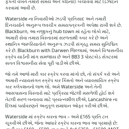
ફેંકતી વખતે તમારો સમય અને કઠિનાઈ બચાવવા માટે ડિઝાઇન
કરવામાં આવી છે.
Waterside ના નિવાસીઓ ઝડપી પ્રતિસાદ અને તમારી
દિનચર્યાને અનુરૂપ લવચીક સમયપત્રકની અપેક્ષા રાખી શકે છે.
Blackburn, આ નજીકનું hub town માં રહેતા લોકો માટે,
અમારી સેવા તમારા વિસ્તારમાં સરળતાથી કવર કરે છે અને
સ્થાનિક જરૂરિયાતોને અનુરૂપ ઝડપી સંગ્રહ સમય સુનિશ્ચિત
કરે છે. Blackburn with Darwen જિલ્લામાં, અમને વિશ્વસનીય
સ્ક્રેપ યાર્ડની માંગ સમજાય છે અને BB3 3 પોસ્ટકોડ સેક્ટરમાં
સતત વિશ્વસનીય સેવા પૂરી પાડીએ છીએ.
જો તમે આજે મારી કાર સ્ક્રેપ કરવા માંગો છો, તો સંપર્ક કરો અને
અમારી ન્યાયસંગત સ્ક્રેપ કાર કિંમતો અને વ્યાવસાયિક સ્ક્રેપ
કાર કલેકશનનો લાભ લો. અમે Waterside અને તેની
આસપાસના વિસ્તારો માટે પ્રક્રિયા જેટલી મસળેલી હોઈ શકે
તેટલી સરળ બનાવવા માટે પ્રયત્નશીલ છીએ, Lancashire ના
દિલમાં પર્યાવરણને અનુકૂળ સમાધાન ઓફર કરીએ છીએ.
Waterside માં સ્ક્રેપ કારના ભાવ – અમે £165 પ્રતિ ટન
ચૂકવીએ છીએ, જેના આધારે સ્ક્રેપ કારના ભાવ આ પ્રમાણે છે: