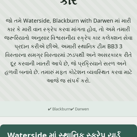
જો તમે Waterside, Blackburn with Darwen માં મારી
કાર કે મારી વાન સ્ક્રેપ કરવા માંગતા હોવ, તો અમે તમારી
જરૂરિયાતો અનુસાર વિશ્વસનીય સ્ક્રેપ કાર કલેક્શન સેવા
પ્રદાન કરીએ છીએ. અમારી સ્થાનિક ટીમ BB3 3
વિસ્તારના સમગ્ર વિસ્તારમાં ઝડપથી અને અસરકારક રીતે
દૂર કરવાની ખાતરી આપે છે, જે પ્રક્રિયાને સરળ અને
હળવી બનાવે છે. તમારું મફત કોટેશન વ્યવસ્થિત કરવા માટે
આજે જ સંપર્ક કરો.
✔ Blackburn
✔ Darwen
Waterside માં સ્થાનિક સ્ક્રેપ યાર્ડ