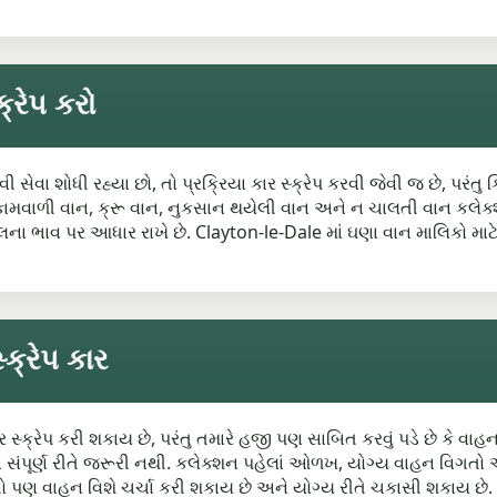
્રેપ કરો
ી સેવા શોધી રહ્યા છો, તો પ્રક્રિયા કાર સ્ક્રેપ કરવી જેવી જ છે, પરંતુ
ની કામવાળી વાન, ક્રૂ વાન, નુકસાન થયેલી વાન અને ન ચાલતી વાન કલેક
લના ભાવ પર આધાર રાખે છે. Clayton-le-Dale માં ઘણા વાન માલિકો મા
ક્રેપ કાર
સ્ક્રેપ કરી શકાય છે, પરંતુ તમારે હજી પણ સાબિત કરવું પડે છે કે વાહ
શા સંપૂર્ણ રીતે જરૂરી નથી. કલેક્શન પહેલાં ઓળખ, યોગ્ય વાહન વિગતો 
તો પણ વાહન વિશે ચર્ચા કરી શકાય છે અને યોગ્ય રીતે ચકાસી શકાય છે.