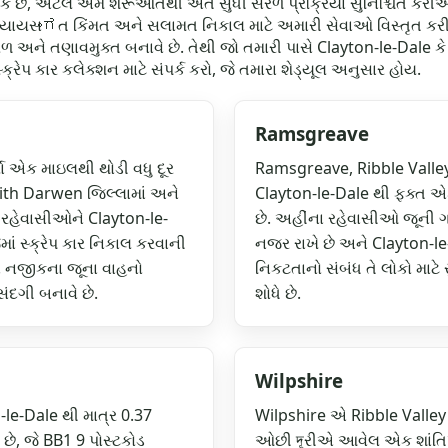
ઈ શકે છે, એટલે અમે શરૂઆતથી અંત સુધી સરળ પ્રક્રિયા સુનિશ્ચિત કર
અમે ન્યાયસಂಗત કિંમત અને સલામત નિકાલ માટે અમારી સેવાઓ વિસ્તૃત
રળ અને તણાવમુક્ત બનાવે છે. તેથી જો તમારી પાસે Clayton-le-Dale
ેપ કાર કલેક્શન માટે સંપર્ક કરો, જે તમારા શેડ્યૂલ અનુસાર હોય.
Ramsgreave
 એક માઇલથી થોડી વધુ દૂર
Ramsgreave, Ribble Valley D
ith Darwen જિલ્લામાં અને
Clayton-le-Dale થી ફક્ત એક
ા રહેવાસીઓને Clayton-le-
છે. અહીંના રહેવાસીઓ જૂની ગા
ાં સ્ક્રેપ કાર નિકાલ કરવાની
નજર રાખે છે અને Clayton-le
ે નજીકના જૂના વાહનો
નિકટતાનો સંબંધ તે લોકો માટે
ંદગી બનાવે છે.
શોધે છે.
Wilpshire
-le-Dale થી માત્ર 0.37
Wilpshire એ Ribble Valley
છે, જે BB1 9 પોસ્ટકોડ
ઓછી দূરીએ આવેલ એક શાંતિપૂર