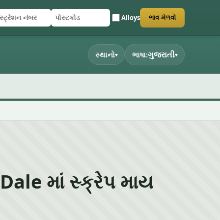
Alloys
ભાવ મેળવો
્ટ્રેશન નંબર
ટકોડ
 સબમિટ કરો
ગુજરાતી
સ્થાનો
ભાષા:
▾
▾
ale માં સ્ક્રેપ માય