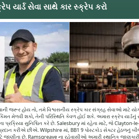
ેપ યાર્ડ સેવા સાથે કાર સ્ક્રેપ કરો
ાની જરૂર હોય તો, તમે વિશ્વસનીય સ્ક્રેપ કાર સંગ્રહ સેવાઓ માટે યોગ્
ંમત મેળવી શકો, તેની પરિસ્થિતિ કેવળ હોઈ શકે. અમારા સ્ક્રેપ યાર્ડનુ
િના પ્રક્રિયા સુનિશ્ચિત કરે છે. Salesbury માં રહેતા માટે, જે Clay
્રદાન કરીએ છીએ. Wilpshire માં, BB1 9 પોસ્ટકોડ સેક્ટર હેઠળનું બીજુ
માટે જાણીતા છે. Ramsgreave ના રહેવાસીઓ અમારી સ્થાનિક જાણકાર