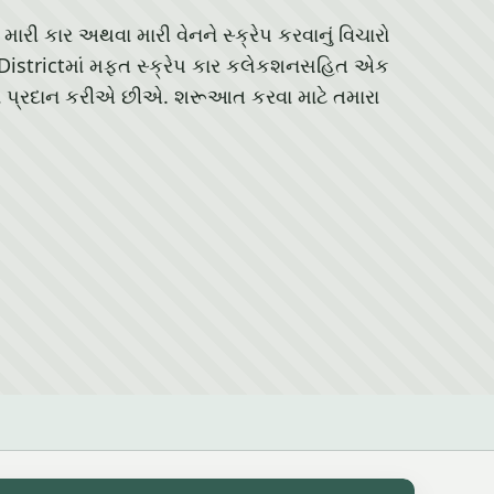
મારી કાર અથવા મારી વેનને સ્ક્રેપ કરવાનું વિચારો
 Districtમાં મફત સ્ક્રેપ કાર કલેકશનસહિત એક
વા પ્રદાન કરીએ છીએ. શરૂઆત કરવા માટે તમારા