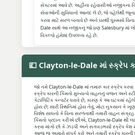
સેક્ટરમાં આવે છે. અહીંના રહેવાસીઓ નજીકના વિ
સેવાઓની સુવિધાનો આનંદ લે છે, જે પહેલેથી જૂ
કરવા માટે સરળ બનાવે છે અને ઘરથી ધુમ્મસો વિના
Dale સાથે આ નજીકનું જોડાણ Salesbury માં લોકો
વિકલ્પો હંમેશાં ઉપલબ્ધ રહે છે.
💷 Clayton-le-Dale માં સ્ક્રેપ 
જો તમે Clayton-le-Dale માં તમારું કાર સ્ક્રેપ કરવા મ
સ્ક્રેપ કારની કિંમતો મુખ્યત્વે વાહનનું વજન અને સ
કેટાલિટિક કન્વર્ટર ધરાવે છે, કારણ કે આ ઘટકમાં રહ
હોય છે; સારી સ્થિતિમાં હોય તેવું, મોટા નુકસાન કે ખ
વિશેષ સાધનો કે વિના સરળતાથી તમારી વાહન સંગ્રહ ક
કિંમતો પ્રદાન કરીએ છીએ, Clayton-le-Dale થી લ
કરવા માંગો છો કે ઝડપી અને સગવડભર્યા સ્ક્રેપ ક
આજ જ અમારો સંપર્ક કરો અને તમારી સ્ક્રેપ કારન