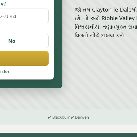
 કરો
જો તમે Clayton-le-Daleમાં 
છો, તો અમે Ribble Valley
વિશ્વસનીય, તણાવમુક્ત સે
વિગતો નીચે દાખલ કરો.
No
nsfer
✔ Blackburn
✔ Darwen