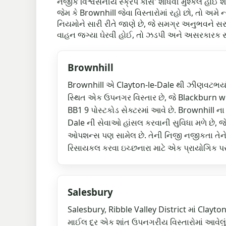
નજીક વિશ્વસનીય સ્ક્રેપ કાર્સ' શોધવી મુશ્કેલ હો
જેમ કે Brownhill જેવા વિસ્તારોમાં રહો છો, તો 
નિયમોને સારી રીતે જાણે છે, જે સમગ્ર અનુભવને સ
વાહન જગ્યા ઘેરવી હોઈ, તો ઝડપી અને અસરકારક સ્ક્ર
Brownhill
Brownhill એ Clayton-le-Dale થી ઝીણવટભર્યા
સ્થિત એક ઉપનગર વિસ્તાર છે, જે Blackburn w
BB1 9 પોસ્ટકોડ સેક્ટરમાં આવે છે. Brownhill ન
Dale ની સેવાઓ હાંસલ કરવાની સુવિધા મળે છે, જેમ
ઓપશન્સ પણ સામેલ છે. તેની નિજી નજીકતા તેન
રિસાયકલ કરવા ઇચ્છનારા માટે એક પ્રાયોગિક પસ
Salesbury
Salesbury, Ribble Valley District માં Clayton
માઈલ દૂર એક શાંત ઉપનગરીય વિસ્તારોમાં આવેલું 