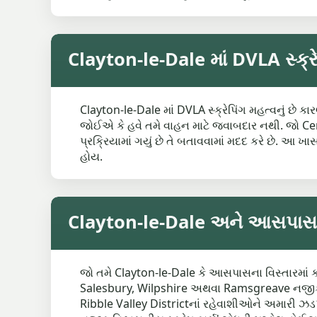
Clayton-le-Dale માં DVLA સ્ક્રે
Clayton-le-Dale માં DVLA સ્ક્રેપિંગ મહત્વનું છે ક
જોઈએ કે હવે તમે વાહન માટે જવાબદાર નથી. જો Cert
પ્રક્રિયામાં ગયું છે તે બતાવવામાં મદદ કરે છે. આ 
હોય.
Clayton-le-Dale અને આસપાસના 
જો તમે Clayton-le-Dale કે આસપાસના વિસ્તારમાં કા
Salesbury, Wilpshire અથવા Ramsgreave નજીક
Ribble Valley Districtનાં રહેવાશીઓને અમારી ઝડપ