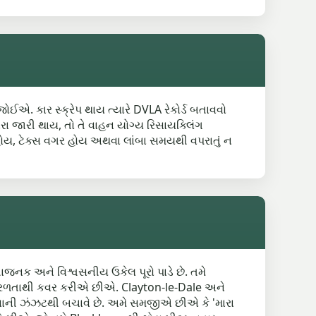
જોઈએ. કાર સ્ક્રેપ થાય ત્યારે DVLA રેકોર્ડ બતાવવો
ા જારી થાય, તો તે વાહન યોગ્ય રિસાયક્લિંગ
ફળ હોય, ટેક્સ વગર હોય અથવા લાંબા સમયથી વપરાતું ન
ધાજનક અને વિશ્વસનીય ઉકેલ પૂરો પાડે છે. તમે
રળતાથી કવર કરીએ છીએ. Clayton-le-Dale અને
શોધવાની ઝંઝટથી બચાવે છે. અમે સમજીએ છીએ કે 'મારા