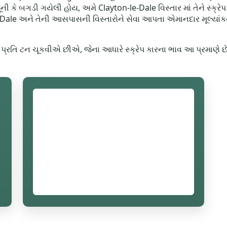
ાર જૂની કે બગડી ગયેલી હોય, અમે Clayton-le-Dale વિસ્તાર માં તેને સ
ale અને તેની આસપાસની વિસ્તારોને સેવા આપતા એમાનદાર મૂલ્યાંકન 
65 પ્રતિ ટન ચૂકવીએ છીએ, જેના આધારે સ્ક્રેપ કારના ભાવ આ પ્રમાણે 