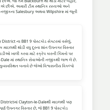
ીએ છીએ. જો તમે Blackburn થી થોડા મીટર બહાર,
 કરીએ છીએ. અમારી ટીમ સ્થાનિક રસ્તાઓ અને
 કે નજીકના Salesbury અથવા Wilpshire માં જૂની
istrict ના BB1 9 પોસ્ટકોડ સેક્ટરમાં વસેલું,
 માઇલથી થોડી વધુ દૂરના શાંત ઉપનગર વિસ્તાર
ડીઓ ખાલી કરવા માટે સ્ક્રેપ કારની કિંમતો પર
-Dale માં સ્થાનિક સેવાઓની નજીકથી લાભ લે છે.
 સુવ્યવસ્થિત બનાવે છે જેઓ વિશ્વસનીય વિકલ્પો
 Districtમાં Clayton-le-Daleથી માઇલથી પણ
્ણ ઉપનગર વિસ્તાર છે, જે BB1 9 પોસ્ટકોડ