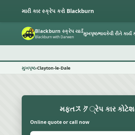
મારી કાર સ્ક્રેપ કરો Blackburn
Blackburn સ્ક્રેપ યાર્ડ
મુખપૃષ્ઠ
ભાવ
કેવી રીતે કાર્ય ક
Blackburn with Darwen
મુખપૃષ્ઠ
Clayton-le-Dale
મફતスク્રેપ કાર કોટેશ
Online quote or call now