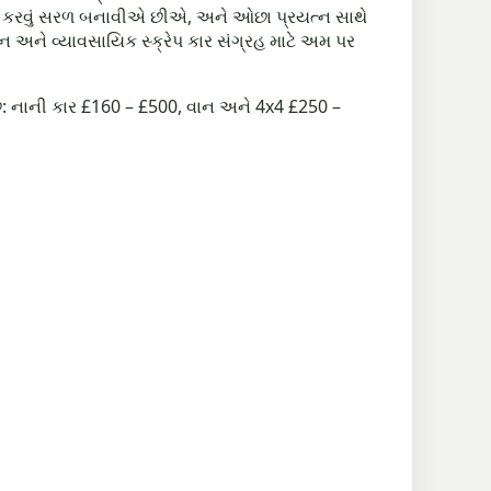
્ક્રેપ કરવું સરળ બનાવીએ છીએ, અને ઓછા પ્રયત્ન સાથે
અને વ્યાવસાયિક સ્ક્રેપ કાર સંગ્રહ માટે અમ પર
છે: નાની કાર £160 – £500, વાન અને 4x4 £250 –