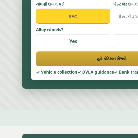
નોંધણી દાખલ કરો
પોસ્ટકોડ દાખલ
Alloy wheels?
Yes
હવે કોટેશન મેળવો
Vehicle collection
DVLA guidance
Bank tra