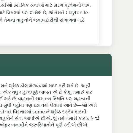
િવાસીઓ સ્થાનિક સેવાઓ માટે સરળ પ્રવેશનો લાભ
 માટે વિકલ્પો પણ શામેલ છે, જે તેમને Clayton-le-
 તેમનાં વાહનોને જવાબદારીથી સંભાળવા માટે
 તમને શ્રેષ્ઠ ડીલ મેળવવામાં મદદ કરી શકે છે. અહીં
એક વધુ મહત્વપૂર્ણ બાબત એ છે કે શું તમારું કાર
ો થઈ શકે છે. વાહનની સામાન્ય સ્થિતિ પણ મહત્વની
યવસાય સુધી પહોંચ પણ ધ્યાનમાં લેવામાં આવે છે—જો અમે
t વિસ્તારમાં some ને શ્રેષ્ઠ સ્ક્રેપ કારની
ગ્રાહકોને સેવા આપીએ છીએ. શું તમે તમારી કારスク랩
ર ઑફર બનાવીને જરૂરિયાતોને પૂર્ણ કરીએ છીએ.