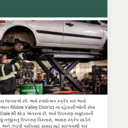
ય જગ્યાએ છો. અમે સ્પર્ધાત્મક સ્ક્રેપ કાર ભાવો
ં સ્થાન Ribble Valley District ના રહેવાસીઓની સેવા
ton-le-Dale થી થોડા અંતરના છે, અમે ઉપકરણ સમુદાયની
ં નજીકનું ઉપકરણ વિસ્તારો, અમારા સ્ક્રેપ યાર્ડને
ી અને ઝડપી પ્રતિસાદ સમય માટે સરળતાથી કાર