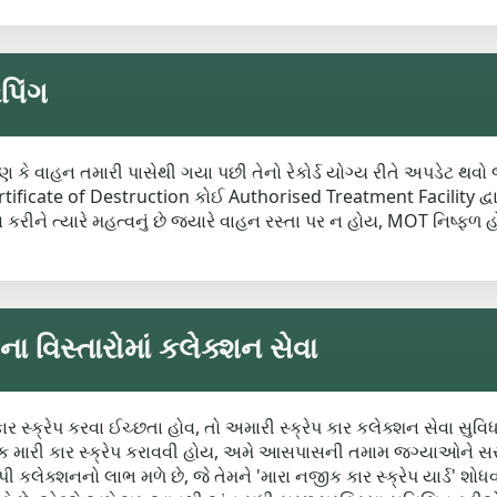
પિંગ
ારણ કે વાહન તમારી પાસેથી ગયા પછી તેનો રેકોર્ડ યોગ્ય રીતે અપડેટ થવો 
ificate of Destruction કોઈ Authorised Treatment Facility દ્વાર
ખાસ કરીને ત્યારે મહત્વનું છે જ્યારે વાહન રસ્તા પર ન હોય, MOT નિષ્
વિસ્તારોમાં કલેક્શન સેવા
ર સ્ક્રેપ કરવા ઈચ્છતા હોવ, તો અમારી સ્ક્રેપ કાર કલેક્શન સેવા સુવિ
 મારી કાર સ્ક્રેપ કરાવવી હોય, અમે આસપાસની તમામ જગ્યાઓને સ
ી કલેક્શનનો લાભ મળે છે, જે તેમને 'મારા નજીક કાર સ્ક્રેપ યાર્ડ' 