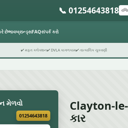
📞 01254643818
રજિસ
પોસ્
ફોર્મ
રે છે
ભાવ
બ્રાન્ડ્સ
FAQ
સંપર્ક કરો
✔ મફત કલેક્શન
✔ DVLA કાગળકામ
✔ તાત્કાલિક ચુકવણી
Clayton-le-D
ન મેળવો
કાર
01254643818