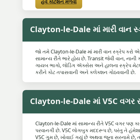
હવે કોટેશન મેળવો
Clayton-le-Dale માં મારી વાન સ્ક
જો તમે Clayton-le-Dale માં મારી વાન સ્ક્રેપ કરો એવ
સામાન્ય રીતે ભારે હોય છે. Transit જેવી વાન, ના
ગાયબ ભાગો, લોડિંગ ઍક્સેસ અને હાલના સ્ક્રેપ મેટ
કરીને કોટ તપાસવાની અને કલેક્શન ગોઠવવાની છે.
Clayton-le-Dale માં V5C વગર સ્
Clayton-le-Dale માં સામાન્ય રીતે V5C વગર પણ કાર 
પરવાનગી છે. V5C લોગબુક મદદરૂપ છે, પરંતુ તે હંમે
V5C ગુમ છે, ખોવાઈ ગયું છે અથવા જૂના સરનામે છે, 