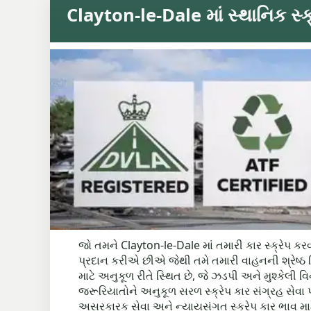
Clayton-le-Dale માં સ્થાનિક સ્ક્ર
જો તમને Clayton-le-Dale માં તમારી કાર સ્ક્રેપ કરવ
પ્રદાન કરીએ છીએ જેથી તમે તમારી વાહનની શ્રેષ્ઠ કિ
માટે અનુકૂળ રીતે સ્થિત છે, જે ઝડપી અને મુશ્કેલી વ
જરૂરિયાતોને અનુકૂળ સરળ સ્ક્રેપ કાર સંગ્રહ સેવા પ
અસરકારક સેવા અને ન્યાયસંગત સ્ક્રેપ કાર ભાવ 