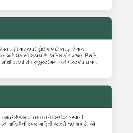
 કિંમત ઘણી વાર વધારે હોઈ શકે છે કારણ કે વાન
્શન માટે ચકાસી શકાય છે. અંતિમ કોટ વજન, સ્થિતિ,
ટે સૌથી ઝડપી રીત રજીસ્ટ્રેશન અને પોસ્ટકોડ દાખલ
ન તમારું છે અથવા તમને તેને ડિસ્પોઝ કરવાની
અને માલિકીની સ્પષ્ટ માહિતી જરૂરી થઈ શકે છે. જો