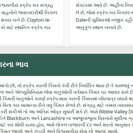
શ્વસનીય સ્ક્રેપ કાર સંગ્રહ
સેક્ટરમાં આવે છે. અહીંના ન
ના વાહનોને જવાબદારીથી નિકાલ
લે છે, જેમાં સ્ક્રેપ કાર નિકાલ
 શક્ય બને છે. Clayton-le-
Daleની સુવિધાઓ નજીક રહીને
 માટે સ્થાનિક સ્ક્રેપ કાર
અનુકૂળ સ્થાન બનાવે છે.
કારના ભાવ
ાંગો છો, તો સ્ક્રેપ કારની કિંમતો કેવી રીતે નિર્ધારિત થાય છે તે સમજવું
્ટીલ અને એલ્યુમિનિયમ જેવા ધાતુઓની વર્તમાન કિંમત પર આધાર રાખે છે. 
ેલી કિંમતી ધાતુઓને કારણે સ્ક્રેપ માય કારની કિંમતમાં નોંધપાત્ર વધાર
ૂણાં વિના કાર સામાન્ય રીતે વધુ કિંમત મેળવે છે. સંગ્રહ માટે તમારા વ્
રી શકીએ તો આ અંતિમ ઓફર સુધારી શકે છે. અમે Ribble Valley Distric
ઈને Blackburn અને Lancashire ના આજુબાજુના વિસ્તારો સુધીના 
ેશ માટે કાર શોધી રહ્યા હોવ, અમે લોકલ બજારની દર અને શરતો અનુસા
ી કિંમત જાણો અને ઝડપી અને વિશ્વસનીય સેવા નો આનંદ માણો.