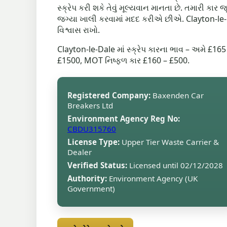
સ્ક્રેપ કરી શકે તેવું મૂલ્યવાન માનતા છે. તમારી ક
જગ્યા ખાલી કરવામાં મદદ કરીએ છીએ. Clayton-le-D
વિશ્વાસ રાખો.
Clayton-le-Dale માં સ્ક્રેપ કારના ભાવ – અમે £1
£1500, MOT નિષ્ફળ કાર £160 – £500.
Registered Company:
Baxenden Car
Breakers Ltd
Environment Agency Reg No:
CBDU315760
License Type:
Upper Tier Waste Carrier &
Dealer
Verified Status:
Licensed until 02/12/2028
Authority:
Environment Agency (UK
Government)