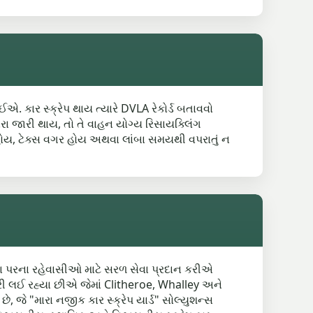
ઈએ. કાર સ્ક્રેપ થાય ત્યારે DVLA રેકોર્ડ બતાવવો
ા જારી થાય, તો તે વાહન યોગ્ય રિસાયક્લિંગ
ફળ હોય, ટેક્સ વગર હોય અથવા લાંબા સમયથી વપરાતું ન
ના પરના રહેવાસીઓ માટે સરળ સેવા પ્રદાન કરીએ
જે "મારા નજીક કાર સ્ક્રેપ યાર્ડ" સોલ્યુશન્સ