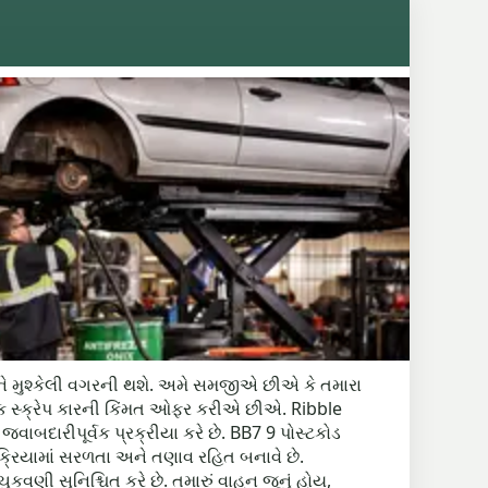
ળ અને મુશ્કેલી વગરની થશે. અમે સમજીએ છીએ કે તમારા
ત્મક સ્ક્રેપ કારની કિંમત ઓફર કરીએ છીએ. Ribble
ે જવાબદારીપૂર્વક પ્રક્રીયા કરે છે. BB7 9 પોસ્ટકોડ
ક્રિયામાં સરળતા અને તણાવ રહિત બનાવે છે.