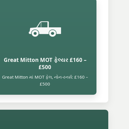
🛻
Great Mitton MOT ફેલ્યર £160 –
£500
Great Mitton માં MOT ફેલ, નોન-રનર્સ: £160 –
£500