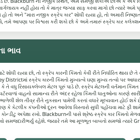
ાડે છે. Blackburn ની નજીક સ્થિત, અમે સમજી શકીએ છીએ કે એક વિશ
ન માર્ગલાયક નહીં હોય તો કે માત્ર જગ્યા સાફ કરવા માગો છો ત્યારે અમ
તો અને "મારા નજીક સ્ક્રેપ કાર" શોધી રહ્યા હો, તો અમારી નિષ્ણા
મે આપણા પર વિશ્વસ કરી શકો છો કે અમે તમારું સ્ક્રેપ કાર કલેક્શન ક
ના ભાવ
ટે શોધી રહ્યા છો, તો સ્ક્રેપ કારની કિંમતો કેવી રીતે નિર્ધારિત થાય છ
 Districtમાં સ્ક્રેપ કારની કિંમતો મુખ્યત્વે ઘણા મુખ્ય તત્વો પર આધાર
ે તે વધુ રિસાયક્લેબલ મેટલ પૂરું પાડે છે. સ્ક્રેપ મેટલની વર્તમાન કિંમ
વર્ટરવાળાં વાહનો સામાન્ય રીતે અંદર રહેલા કિંમતી ધાતુઓના કારણે સાર
ાળેલી શેલ તીવ્ર રીતે નુકસાન પામેલી કરતાં વધારે મૂલ્યવાન હોઈ શકે છે.
કે કેટલીક કંપનીઓ દૂરન આવેલા વિસ્તારો સુધી પહોંચવા માટે ફી શામેલ કર
કોન્ડીટુ અપેક્ષા રખો. Blackburnની પાસે શ્રેષ્ઠ સ્ક્રેપ કાર કિંમતો
કરવો સમજદારીભર્યું રહેશે. જ્યારે તમે આ મૂળભૂત બાબતો સમજો ત્યારે Gr