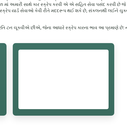
n માં અમારી સાથે કાર સ્ક્રેપ કરવી એ એ સહિત સેવા પસંદ કરવી છે જે 
ી સ્ક્રેપ યાર્ડ સેવાઓ કેવી રીતે મદદરૂપ થઈ શકે છે, સંકલનથી લઈન
પ્રતિ ટન ચૂકવીએ છીએ, જેના આધારે સ્ક્રેપ કારના ભાવ આ પ્રમાણે છે