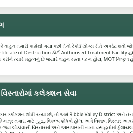
ંગ
 કે વાહન તમારી પાસેથી ગયા પછી તેનો રેકોર્ડ યોગ્ય રીતે અપડેટ થવો જો
ificate of Destruction કોઈ Authorised Treatment Facility દ્વાર
ખાસ કરીને ત્યારે મહત્વનું છે જ્યારે વાહન રસ્તા પર ન હોય, MOT નિષ્
્તારોમાં કલેક્શન સેવા
ાર કલેક્શન શોધી રહ્યા છો, તો અમે Ribble Valley District અને તે
 લઈ રહ્યા છીએ જેમાં Clitheroe, Whalley અને
ેવા લોકોવાસી વિસ્તારમાં અને આસપાસની નાના વસાહતોમાં ફેલાયેલ છે, 