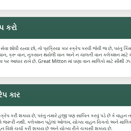
ેપ કરો
ેવા શોધી રહ્યા છો, તો પ્રક્રિયા કાર સ્ક્રેપ કરવી જેવી જ છે, પરંતુ ક
ળી વાન, ક્રૂ વાન, નુકસાન થયેલી વાન અને ન ચાલતી વાન કલેક્શન માટ
ાવ પર આધાર રાખે છે. Great Mitton માં ઘણા વાન માલિકો માટે સૌથી ઝ
ેપ કાર
ક્રેપ કરી શકાય છે, પરંતુ તમારે હજી પણ સાબિત કરવું પડે છે કે વાહન
્ણ રીતે જરૂરી નથી. કલેક્શન પહેલાં ઓળખ, યોગ્ય વાહન વિગતો અને માલિ
હન વિશે ચર્ચા કરી શકાય છે અને યોગ્ય રીતે ચકાસી શકાય છે.