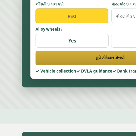
નોંધણી દાખલ કરો
પોસ્ટકોડ દાખલ
Alloy wheels?
Yes
હવે કોટેશન મેળવો
Vehicle collection
DVLA guidance
Bank tra