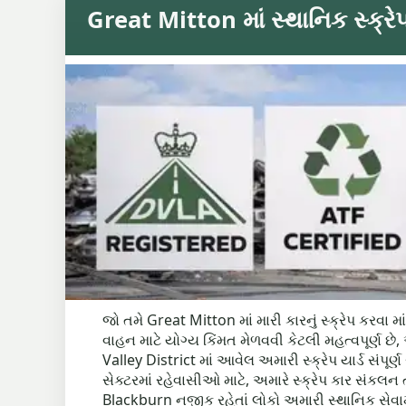
Great Mitton માં સ્થાનિક સ્ક્રેપ 
જો તમે Great Mitton માં મારી કારનું સ્ક્રેપ કરવ
વાહન માટે યોગ્ય કિંમત મેળવવી કેટલી મહત્વપૂર્ણ છ
Valley District માં આવેલ અમારી સ્ક્રેપ યાર્ડ સંપૂર્
સેક્ટરમાં રહેવાસીઓ માટે, અમારે સ્ક્રેપ કાર સંક
Blackburn નજીક રહેતાં લોકો અમારી સ્થાનિક સેવામાં પ્રતિબદ્ધતાને સરાહશે, જે اسڪ્રેપ કાર માટે ઝડપી પ્રત