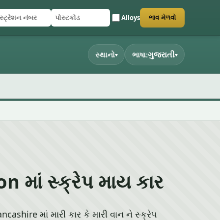
Alloys
ભાવ મેળવો
્ટ્રેશન નંબર
ટકોડ
 સબમિટ કરો
ગુજરાતી
સ્થાનો
ભાષા:
▾
▾
 માં સ્ક્રેપ માય કાર
ashire માં મારી કાર કે મારી વાન ને સ્ક્રેપ