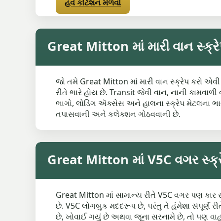
હવે કોટેશન મેળવો
Great Mitton માં મારી વાન સ્ક્ર
જો તમે Great Mitton માં મારી વાન સ્ક્રેપ કરો એવી સ
રીતે ભારે હોય છે. Transit જેવી વાન, નાની કામવા
ભાગો, લોડિંગ ઍક્સેસ અને હાલના સ્ક્રેપ મેટલના ભ
તપાસવાની અને કલેક્શન ગોઠવવાની છે.
Great Mitton માં V5C વગર સ્ક્ર
Great Mitton માં સામાન્ય રીતે V5C વગર પણ કાર સ્
છે. V5C લોગબુક મદદરૂપ છે, પરંતુ તે હંમેશા સંપૂર
છે, ખોવાઈ ગયું છે અથવા જૂના સરનામે છે, તો પણ વા