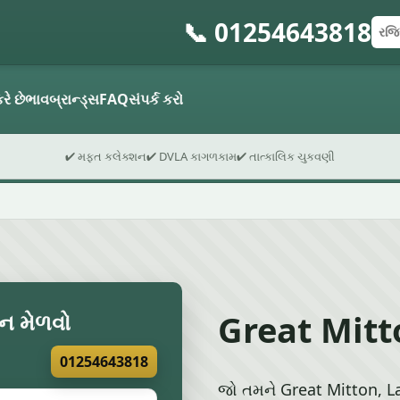
📞 01254643818
રજિસ
પોસ્
ફોર્મ
રે છે
ભાવ
બ્રાન્ડ્સ
FAQ
સંપર્ક કરો
✔ મફત કલેક્શન
✔ DVLA કાગળકામ
✔ તાત્કાલિક ચુકવણી
Great Mitton
ન મેળવો
01254643818
જો તમને Great Mitton, Lanc