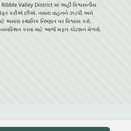
Ribble Valley District માં અહીં વિશ્વસનીય
ા ઓફર કરીએ છીએ. તમારા વાહનને ઝડપી અને
ટે અમારા સ્થાનિક નિષ્ણાત પર વિશ્વાસ કરો.
 વ્યવસ્થિત કરવા માટે આજે મફત કોટશન મેળવો.