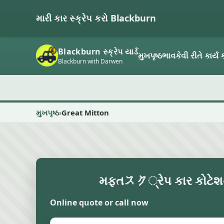
મારી કાર સ્ક્રેપ કરો Blackburn
Blackburn સ્ક્રેપ યાર્ડ
મુખપૃષ્ઠ
ભાવ
કેવી રીતે કાર્ય ક
Blackburn with Darwen
મુખપૃષ્ઠ
Great Mitton
મફતスク્રેપ કાર કોટેશ
Online quote or call now