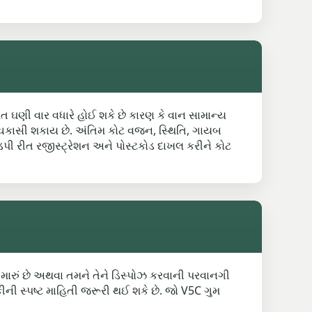
િંમત ઘણી વાર વધારે હોઈ શકે છે કારણ કે વાન સામાન્ય
ે ચકાસી શકાય છે. અંતિમ કોટ વજન, સ્થિતિ, ગાયબ
ડપી રીત રજીસ્ટ્રેશન અને પોસ્ટકોડ દાખલ કરીને કોટ
 તમારું છે અથવા તમને તેને ડિસ્પોઝ કરવાની પરવાનગી
કીની સ્પષ્ટ માહિતી જરૂરી થઈ શકે છે. જો V5C ગુમ