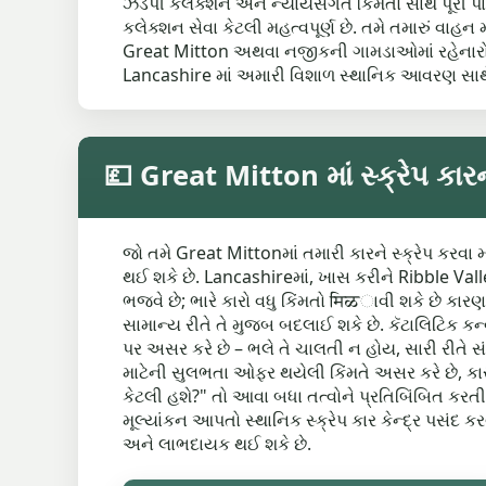
ઝડપી કલેક્શન અને ન્યાયસંગત કિંમતો સાથે પૂરી પ
કલેક્શન સેવા કેટલી મહત્વપૂર્ણ છે. તમે તમારું વાહ
Great Mitton અથવા નજીકની ગામડાઓમાં રહેનારો હો 
Lancashire માં અમારી વિશાળ સ્થાનિક આવરણ સાથે, ત
💷 Great Mitton માં સ્ક્રેપ કાર
જો તમે Great Mittonમાં તમારી કારને સ્ક્રેપ કરવા મા
થઈ શકે છે. Lancashireમાં, ખાસ કરીને Ribble Valley
ભજવે છે; ભારે કારો વધુ કિંમતો मिळાવી શકે છે કારણ ક
સામાન્ય રીતે તે મુજબ બદલાઈ શકે છે. કૅટાલિટિક કન્
પર અસર કરે છે – ભલે તે ચાલતી ન હોય, સારી રીતે સંભ
માટેની સુલભતા ઓફર થયેલી કિંમતે અસર કરે છે, કારણ 
કેટલી હશે?" તો આવા બધા તત્વોને પ્રતિબિંબિત કરતી 
મૂલ્યાંકન આપતો સ્થાનિક સ્ક્રેપ કાર કેન્દ્ર પસંદ 
અને લાભદાયક થઈ શકે છે.