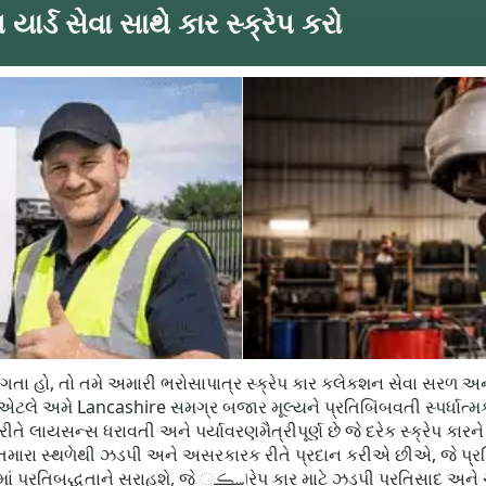
યાર્ડ સેવા સાથે કાર સ્ક્રેપ કરો
ા માંગતા હો, તો તમે અમારી ભરોસાપાત્ર સ્ક્રેપ કાર કલેકશન સેવા સર
ે, એટલે અમે Lancashire સમગ્ર બજાર મૂલ્યને પ્રતિબિંબવતી સ્પર્ધા
ણ રીતે લાયસન્સ ધરાવતી અને પર્યાવરણમૈત્રીપૂર્ણ છે જે દરેક સ્ક્રેપ કારન
લન તમારા સ્થળેથી ઝડપી અને અસરકારક રીતે પ્રદાન કરીએ છીએ, જે પ્ર
િસાદ અને ચુકવણી સુનિશ્ચિત કરે છે. તમારું વાહન જૂનું હોય,