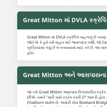
Great Mitton માં DVLA સ્ક્રેપિ
Great Mitton માં DVLA સ્ક્રેપિંગ મહત્વનું છે કારણ
જોઈએ કે હવે તમે વાહન માટે જવાબદાર નથી. જો Cert
પ્રક્રિયામાં ગયું છે તે બતાવવામાં મદદ કરે છે. આ 
હોય.
Great Mitton અને આસપાસના વિસ
જો તમે Great Mitton આસપાસ વિશ્વસનીય સ્ક્રેપ ક
છીએ. તમને "મારી પાસે સ્ક્રેપ કરવી છે" જરૂરી હોય કે માત્ર તમારા માટે بہترین વિકલ્પ શોધવો હોય, અમે વિશાળ વિસ્તાર આવરી
Chatburn શામેલ છે. અમારી સેવા Bowland Bridge જ