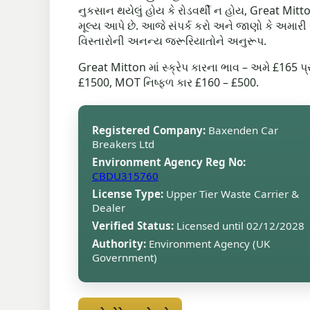
નુકસાન થયેલું હોય કે રોડવર્થી ન હોય, Great Mitto
મૂલ્ય આપે છે. આજે સંપર્ક કરો અને જાણો કે અમાર
વિસ્તારોની અનન્ય જરૂરિયાતોને અનુરૂપ.
Great Mitton માં સ્ક્રેપ કારના ભાવ – અમે £165 
£1500, MOT નિષ્ફળ કાર £160 – £500.
Registered Company:
Baxenden Car
Breakers Ltd
Environment Agency Reg No:
CBDU315760
License Type:
Upper Tier Waste Carrier &
Dealer
Verified Status:
Licensed until 02/12/2028
Authority:
Environment Agency (UK
Government)