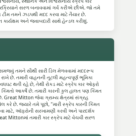
્વસનીય, સ્થાનિક અને વિશ્વસનીય સ્ક્રેપ કાર
ે પ્રક્રિયાને સરળ બનાવવામાં ગર્વ કરીએ છીએ. જો તમે
ત ટીમ તમને ઝડપથી મદદ કરવા માટે તૈયાર છે.
ાર્યક્ષમ અને જવાબદારી સાથે હેન્ડલ કરીશું.
ે તે સમજવું તમને સૌથી સારી ડિલ મેળવવામાં મદદરૂપ
 રાખે છે. તમારી વાહનની તૂટલી મહત્વપૂર્ણ ભૂમિકા
ત વધઘટ થતી રહે છે, તેથી રોકડ માટે સ્ક્રેપ કાર ઓફરો
ી કિંમતો આકર્ષે છે. તમારી કારની કુલ હાલત પણ કિંમત
 Great Mitton જેવા ગ્રામ્ય ક્ષેત્રમાં સંગ્રહ
ે છે. જ્યારે તમે પૂછો, "મારી સ્ક્રેપ કારની કિંમત
 મેળવવા માટે, ઑફરોની સરખામણી કરવી અને પારદર્શક
eat Mittonમાં તમારી કાર સ્ક્રેપ માટે વેચવી સરળ