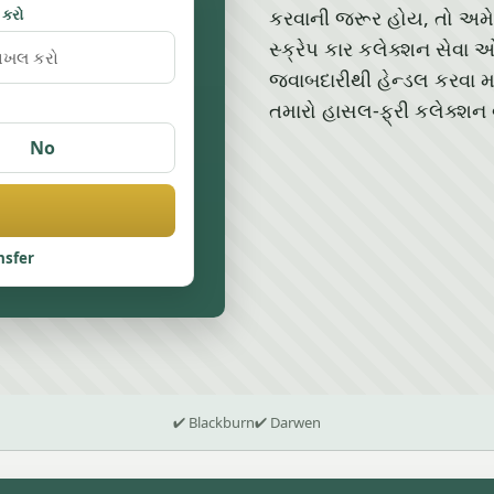
 કરો
કરવાની જરૂર હોય, તો અમે 
સ્ક્રેપ કાર કલેક્શન સેવ
જવાબદારીથી હેન્ડલ કરવા મા
તમારો હાસલ-ફ્રી કલેક્શન
No
nsfer
✔ Blackburn
✔ Darwen