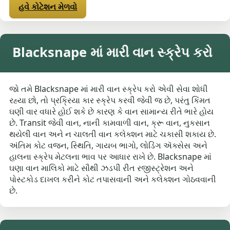
હવે કોટેશન મેળવો
Blacksnape માં મારી વાન સ્ક્રેપ કરો
જો તમે Blacksnape માં મારી વાન સ્ક્રેપ કરો એવી સેવા શોધી
રહ્યા છો, તો પ્રક્રિયા કાર સ્ક્રેપ કરવી જેવી જ છે, પરંતુ કિંમત
ઘણી વાર વધારે હોઈ શકે છે કારણ કે વાન સામાન્ય રીતે ભારે હોય
છે. Transit જેવી વાન, નાની કામવાળી વાન, ક્રૂ વાન, નુકસાન
થયેલી વાન અને ન ચાલતી વાન કલેક્શન માટે ચકાસી શકાય છે.
અંતિમ કોટ વજન, સ્થિતિ, ગાયબ ભાગો, લોડિંગ ઍક્સેસ અને
હાલના સ્ક્રેપ મેટલના ભાવ પર આધાર રાખે છે. Blacksnape માં
ઘણા વાન માલિકો માટે સૌથી ઝડપી રીત રજીસ્ટ્રેશન અને
પોસ્ટકોડ દાખલ કરીને કોટ તપાસવાની અને કલેક્શન ગોઠવવાની
છે.