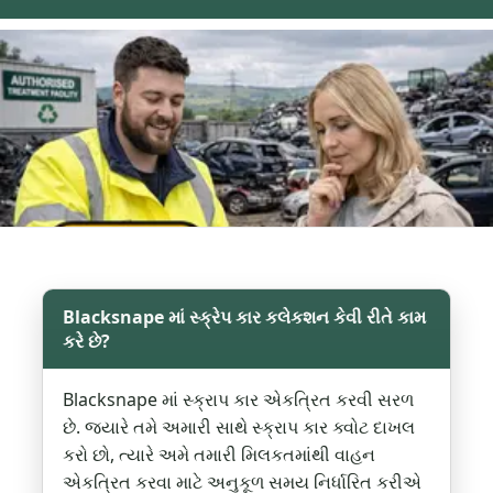
Blacksnape માં સ્ક્રેપ કાર કલેકશન કેવી રીતે કામ
કરે છે?
Blacksnape માં સ્ક્રાપ કાર એકત્રિત કરવી સરળ
છે. જ્યારે તમે અમારી સાથે સ્ક્રાપ કાર ક્વોટ દાખલ
કરો છો, ત્યારે અમે તમારી મિલકતમાંથી વાહન
એકત્રિત કરવા માટે અનુકૂળ સમય નિર્ધારિત કરીએ