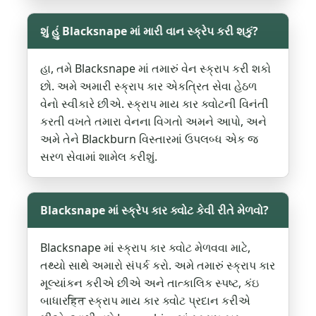
શું હું Blacksnape માં મારી વાન સ્ક્રેપ કરી શકું?
હા, તમે Blacksnape માં તમારું વેન સ્ક્રાપ કરી શકો
છો. અમે અમારી સ્ક્રાપ કાર એકત્રિત સેવા હેઠળ
વેનો સ્વીકારે છીએ. સ્ક્રાપ માય કાર ક્વોટની વિનંતી
કરતી વખતે તમારા વેનના વિગતો અમને આપો, અને
અમે તેને Blackburn વિસ્તારમાં ઉપલબ્ધ એક જ
સરળ સેવામાં શામેલ કરીશું.
Blacksnape માં સ્ક્રેપ કાર ક્વોટ કેવી રીતે મેળવો?
Blacksnape માં સ્ક્રાપ કાર ક્વોટ મેળવવા માટે,
તથ્યો સાથે અમારો સંપર્ક કરો. અમે તમારું સ્ક્રાપ કાર
મૂલ્યાંકન કરીએ છીએ અને તાત્કાલિક સ્પષ્ટ, કંઇ
બાધારहित સ્ક્રાપ માય કાર ક્વોટ પ્રદાન કરીએ