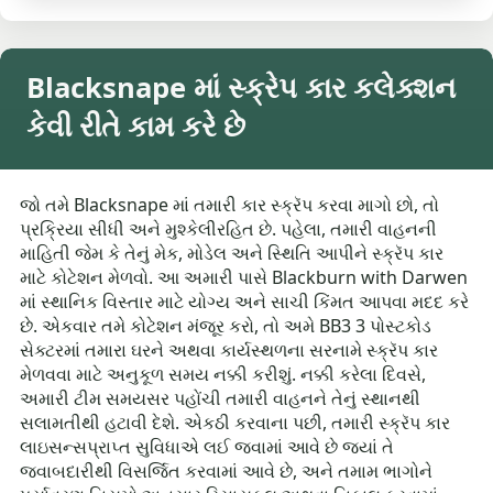
Blacksnape માં સ્ક્રેપ કાર કલેક્શન
કેવી રીતે કામ કરે છે
જો તમે Blacksnape માં તમારી કાર સ્ક્રૅપ કરવા માગો છો, તો
પ્રક્રિયા સીધી અને મુશ્કેલીરહિત છે. પહેલા, તમારી વાહનની
માહિતી જેમ કે તેનું મેક, મોડેલ અને સ્થિતિ આપીને સ્ક્રૅપ કાર
માટે કોટેશન મેળવો. આ અમારી પાસે Blackburn with Darwen
માં સ્થાનિક વિસ્તાર માટે યોગ્ય અને સાચી કિંમત આપવા મદદ કરે
છે. એકવાર તમે કોટેશન મંજૂર કરો, તો અમે BB3 3 પોસ્ટકોડ
સેક્ટરમાં તમારા ઘરને અથવા કાર્યસ્થળના સરનામે સ્ક્રૅપ કાર
મેળવવા માટે અનુકૂળ સમય નક્કી કરીશું. નક્કી કરેલા દિવસે,
અમારી ટીમ સમયસર પહોંચી તમારી વાહનને તેનું સ્થાનથી
સલામતીથી હટાવી દેશે. એકઠી કરવાના પછી, તમારી સ્ક્રૅપ કાર
લાઇસન્સપ્રાપ્ત સુવિધાએ લઈ જવામાં આવે છે જ્યાં તે
જવાબદારીથી વિસર્જિત કરવામાં આવે છે, અને તમામ ભાગોને