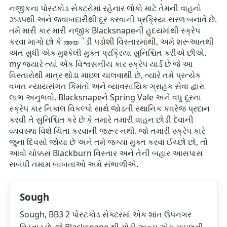
નજીકના પોસ્ટકોડ સેક્ટરોમાં રહેનાર લોકો માટે તેમની વાહનો
ઝડપથી અને જવાબદારીથી દૂર કરવાની પ્રક્રિયા સરળ બનાવે છે.
તમે મારી કાર મારી નજીક Blacksnapeની હૃદયમાંથી સ્ક્રેપ
કરવા માગો છો કે അയેડી પડોશી વિસ્તારમાંથી, અમે શરૂઆતથી
અંત સુધી એક મુશ્કેલી મુક્ત પ્રક્રિયા સુનિશ્ચિત કરીએ છીએ.
my જ્યારે ત્યાં એક વિશ્વસનીય કાર સ્ક્રેપ યાર્ડ છે જે આ
વિસ્તારોથી માત્ર થોડા માઇલ ચાલવાથી છે, ત્યારે તમે પ્રત્યેક
વખત ન્યાયસંગત કિંમતો અને વ્યાવસાયિક ગ્રાહક સેવા દ્વારા
લાભ અનુભવો. Blacksnapeને Spring Vale અને વધુ દૂરના
સ્ક્રેપ કાર નિકાલ વિકલ્પો સાથે જોડતી સ્થાનિક કવરેજ પ્રદાન
કરવી તે સુનિશ્ચિત કરે છે કે તમારે તમારી વાહન છોડી દેવાની
વ્યવસ્થા વિશે ચિંતા કરવાની જરૂર નથી. જો તમારી સ્ક્રેપ કારે
જુના દિવસો જોયા છે અને તમે જગ્યા મુક્ત કરવા ઈચ્છો છો, તો
આવો ચોક્કસ Blackburn વિસ્તાર અને તેની બહાર આસપાસ
સબંધી તમામ બાબતાઓ અમે સંભાળીએ.
Sough
Sough, BB3 2 પોસ્ટકોડ સેક્ટરમાં એક શાંત ઉપનગર