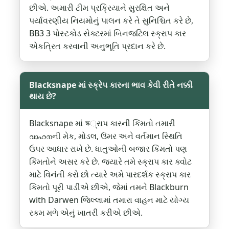
છીએ. અમારી ટીમ પ્રક્રિયાને સુરક્ષિત અને
પર્યાવરણીય નિયમોનું પાલન કરે તે સુનિશ્ચિત કરે છે,
BB3 3 પોસ્ટકોડ સેક્ટરમાં બિનજટિલ સ્ક્રાપ કાર
એકત્રિત કરવાની અનુભૂતિ પ્રદાન કરે છે.
Blacksnape માં સ્ક્રેપ કારના ભાવ કેવી રીતે નક્કી
થાય છે?
Blacksnape માં স্ক્રાપ કારની કિંમતો તમારી
വാഹനની મેક, મોડલ, ઉંમર અને વર્તમાન સ્થિતિ
ઉપર આધાર રાખે છે. ધાતુઓની બજાર કિંમતો પણ
કિંમતોને અસર કરે છે. જ્યારે તમે સ્ક્રાપ કાર ક્વોટ
માટે વિનંતી કરો છો ત્યારે અમે પારદર્શક સ્ક્રાપ કાર
કિંમતો પૂરી પાડીએ છીએ, જેમાં તમને Blackburn
with Darwen જિલ્લામાં તમારા વાહન માટે યોગ્ય
રકમ મળે એનું ખાતરી કરીએ છીએ.