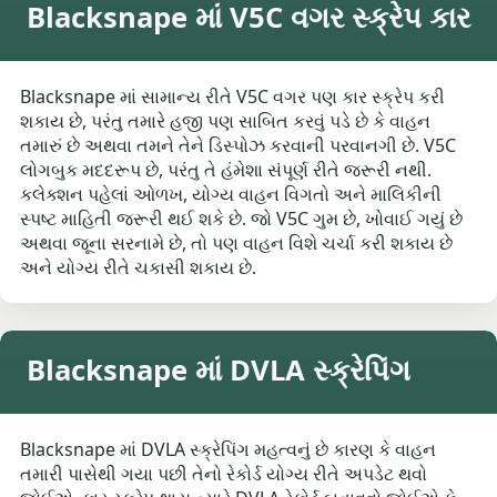
Blacksnape માં V5C વગર સ્ક્રેપ કાર
Blacksnape માં સામાન્ય રીતે V5C વગર પણ કાર સ્ક્રેપ કરી
શકાય છે, પરંતુ તમારે હજી પણ સાબિત કરવું પડે છે કે વાહન
તમારું છે અથવા તમને તેને ડિસ્પોઝ કરવાની પરવાનગી છે. V5C
લોગબુક મદદરૂપ છે, પરંતુ તે હંમેશા સંપૂર્ણ રીતે જરૂરી નથી.
કલેક્શન પહેલાં ઓળખ, યોગ્ય વાહન વિગતો અને માલિકીની
સ્પષ્ટ માહિતી જરૂરી થઈ શકે છે. જો V5C ગુમ છે, ખોવાઈ ગયું છે
અથવા જૂના સરનામે છે, તો પણ વાહન વિશે ચર્ચા કરી શકાય છે
અને યોગ્ય રીતે ચકાસી શકાય છે.
Blacksnape માં DVLA સ્ક્રેપિંગ
Blacksnape માં DVLA સ્ક્રેપિંગ મહત્વનું છે કારણ કે વાહન
તમારી પાસેથી ગયા પછી તેનો રેકોર્ડ યોગ્ય રીતે અપડેટ થવો