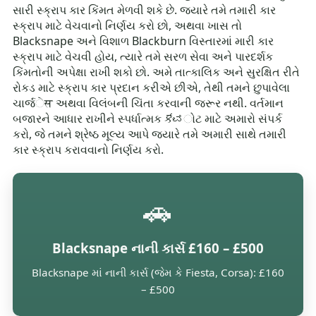
સારી સ્ક્રાપ કાર કિંમત મેળવી શકે છે. જ્યારે તમે તમારી કાર
સ્ક્રાપ માટે વેચવાનો નિર્ણય કરો છો, અથવા ખાસ તો
Blacksnape અને વિશાળ Blackburn વિસ્તારમાં મારી કાર
સ્ક્રાપ માટે વેચવી હોય, ત્યારે તમે સરળ સેવા અને પારદર્શક
કિંમતોની અપેક્ષા રાખી શકો છો. અમે તાત્કાલિક અને સુરક્ષિત રીતે
રોકડ માટે સ્ક્રાપ કાર પ્રદાન કરીએ છીએ, તેથી તમને છુપાવેલા
ચાર્જेस અથવા વિલંબની ચિંતા કરવાની જરૂર નથી. વર્તમાન
બજારને આધાર રાખીને સ્પર્ધાત્મક ક್ವોટ માટે અમારો સંપર્ક
કરો, જે તમને શ્રેષ્ઠ મૂલ્ય આપે જયારે તમે અમારી સાથે તમારી
કાર સ્ક્રાપ કરાવવાનો નિર્ણય કરો.
🚗
Blacksnape નાની કાર્સ £160 – £500
Blacksnape માં નાની કાર્સ (જેમ કે Fiesta, Corsa): £160
– £500