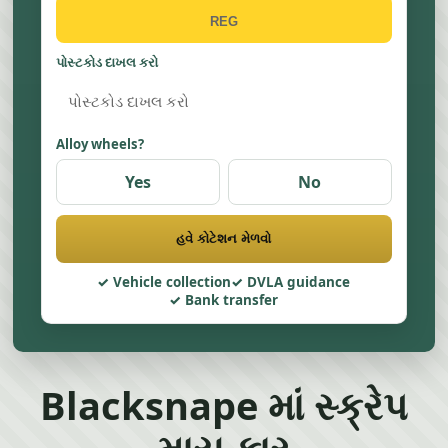
પોસ્ટકોડ દાખલ કરો
Alloy wheels?
Yes
No
હવે કોટેશન મેળવો
Vehicle collection
DVLA guidance
Bank transfer
Blacksnape માં સ્ક્રેપ
માય કાર