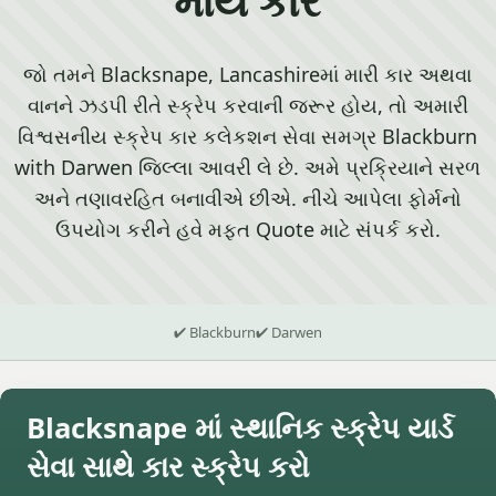
જો તમને Blacksnape, Lancashireમાં મારી કાર અથવા
વાનને ઝડપી રીતે સ્ક્રેપ કરવાની જરૂર હોય, તો અમારી
વિશ્વસનીય સ્ક્રેપ કાર કલેકશન સેવા સમગ્ર Blackburn
with Darwen જિલ્લા આવરી લે છે. અમે પ્રક્રિયાને સરળ
અને તણાવરહિત બનાવીએ છીએ. નીચે આપેલા ફોર્મનો
ઉપયોગ કરીને હવે મફત Quote માટે સંપર્ક કરો.
✔ Blackburn
✔ Darwen
Blacksnape માં સ્થાનિક સ્ક્રેપ યાર્ડ
સેવા સાથે કાર સ્ક્રેપ કરો