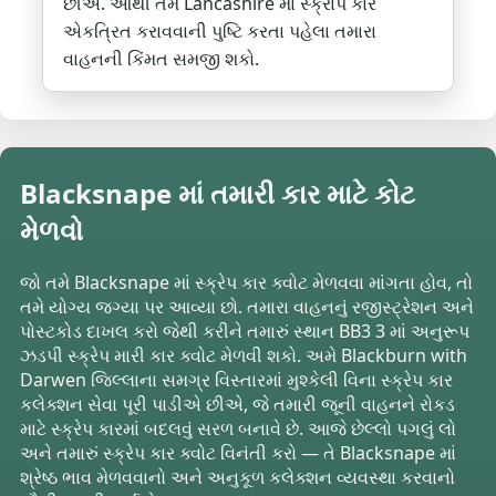
છીએ. આથી તમે Lancashire માં સ્ક્રાપ કાર
એકત્રિત કરાવવાની પુષ્ટિ કરતા પહેલા તમારા
વાહનની કિંમત સમજી શકો.
Blacksnape માં તમારી કાર માટે કોટ
મેળવો
જો તમે Blacksnape માં સ્ક્રેપ કાર ક્વોટ મેળવવા માંગતા હોવ, તો
તમે યોગ્ય જગ્યા પર આવ્યા છો. તમારા વાહનનું રજીસ્ટ્રેશન અને
પોસ્ટકોડ દાખલ કરો જેથી કરીને તમારું સ્થાન BB3 3 માં અનુરૂપ
ઝડપી સ્ક્રેપ મારી કાર ક્વોટ મેળવી શકો. અમે Blackburn with
Darwen જિલ્લાના સમગ્ર વિસ્તારમાં મુશ્કેલી વિના સ્ક્રેપ કાર
કલેક્શન સેવા પૂરી પાડીએ છીએ, જે તમારી જૂની વાહનને રોકડ
માટે સ્ક્રેપ કારમાં બદલવું સરળ બનાવે છે. આજે છેલ્લો પગલું લો
અને તમારું સ્ક્રેપ કાર ક્વોટ વિનંતી કરો — તે Blacksnape માં
શ્રેષ્ઠ ભાવ મેળવવાનો અને અનુકૂળ કલેક્શન વ્યવસ્થા કરવાનો