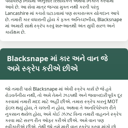
પર્યાવરણ નિયમો અનુસાર રિસાયકલ અથવા નિકાલ કરવામાં
આવે છે. આ સેવા માત્ર જગ્યા મુક્ત નથી કરતી પરંતુ
Lancashire માં કચરો ઘટાડવામાં પણ સકારાત્મક યોગદાન આપે
છે. તમારી કાર વધારાની હોય કે ફક્ત અનિચ્છનીય, Blacksnape
માં અમારી સાથે સ્ક્રૅપ કરવું શરૂઆતથી અંત સુધી સરળ અને
કાર્યક્ષમ છે.
Blacksnape માં કાર અને વાન જે
અમે સ્ક્રેપ કરીએ છીએ
જો તમારી પાસે Blacksnape માં એવી સ્ક્રેપ કાર્સ છે જે હવે
રોડવર્તનીય નથી, તો અમે તેમને ઝડપથી અને જવાબદારીપૂર્વક દૂર
કરવામાં તમારી મદદ માટે અહીં છીએ. તમારા સ્ક્રેપ કારનું MOT
ફેઇલ થયું હોય, તે ચલતી ન હોય, અથવા તે અનરિપેરેબલ રીતે
નુકસાન થયેલ હોય, અમે કોઈ ઝંઝટ વિના તમારી વાહનને સ્ક્રેપ
કરવા માટે સરળ રીત ઓફર કરીએ છીએ. અમે વાન પણ
સ્વીકારીએ છીએ, તેથી જો તમે મારી વાન સ્ક્રેપ કરવા માંગો છો