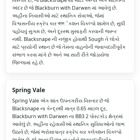
વિસ્તાર છે, જે Blacksnape થી મોટી અન્ય એક માઇલની
અંદર છે જે Blackburn with Darwen માં આવેલું છે.
અહીંના નિવાસીઓ માટે સ્થાનિક સેવાઓ, જેમાં
વિશ્વસનીય સ્ક્રેપ કાર কালેકશન વિકલ્પો શામેલ છે, સુધી
પહોંચવું સુગમ છે, અને દૂરસ્થ મુસાફરી કરવાની જરૂર
નથી. Blacksnape ની નજીક હોવાથી Sough તે લોકો
માટે પ્રયોગી સ્થાન છે જે તેમના વાહનોની જવાબદારીપૂર્વક
સંભાળ કરવા માંગે છે અને આ સારી રીતે જોડાયેલા
જિલ્લામાં રહે છે.
Spring Vale
Spring Vale એક શાંત ઉપનગરીય વિસ્તાર છે જે
Blacksnape ના કેન્દ્રથી માત્ર 0.65 માઇલ દૂર,
Blackburn with Darwen ના BB3 2 પોસ્ટકોડ ક્ષેત્રમાં
આવેલું છે. અહીંના રહેવાસીઓ સ્થાનિક સુવિધાઓનો લાભ
ઉઠાવે છે, જેમાં ભરોસાપાત્ર સ્ક્રેપ કાર કલેક્શન વિકલ્પો
શામેલ છે, જે અનઇચ્છિત વાહનોને જવાબદારીપૂર્વક