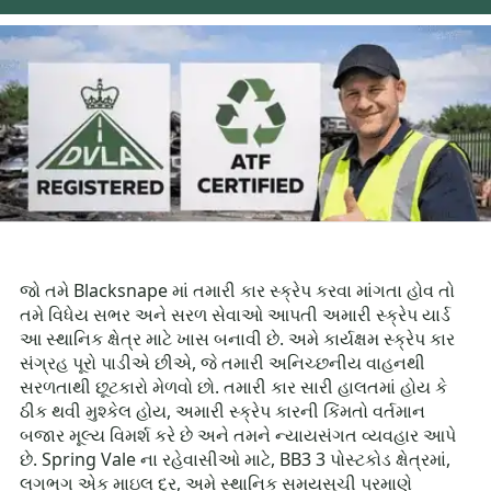
જો તમે Blacksnape માં તમારી કાર સ્ક્રેપ કરવા માંગતા હોવ તો
તમે વિધેય સભર અને સરળ સેવાઓ આપતી અમારી સ્ક્રેપ યાર્ડ
આ સ્થાનિક ક્ષેત્ર માટે ખાસ બનાવી છે. અમે કાર્યક્ષમ સ્ક્રેપ કાર
સંગ્રહ પૂરો પાડીએ છીએ, જે તમારી અનિચ્છનીય વાહનથી
સરળતાથી છૂટકારો મેળવો છો. તમારી કાર સારી હાલતમાં હોય કે
ઠીક થવી મુશ્કેલ હોય, અમારી સ્ક્રેપ કારની કિંમતો વર્તમાન
બજાર મૂલ્ય વિમર્શ કરે છે અને તમને ન્યાયસંગત વ્યવહાર આપે
છે. Spring Vale ના રહેવાસીઓ માટે, BB3 3 પોસ્ટકોડ ક્ષેત્રમાં,
લગભગ એક માઇલ દૂર, અમે સ્થાનિક સમયસૂચી પ્રમાણે