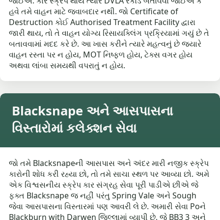
જોઈએ. કાર સ્ક્રેપ થાય ત્યારે DVLA રેકોર્ડ બતાવવો જોઈએ કે
હવે તમે વાહન માટે જવાબદાર નથી. જો Certificate of
Destruction કોઈ Authorised Treatment Facility દ્વારા
જારી થાય, તો તે વાહન યોગ્ય રિસાયક્લિંગ પ્રક્રિયામાં ગયું છે તે
બતાવવામાં મદદ કરે છે. આ ખાસ કરીને ત્યારે મહત્વનું છે જ્યારે
વાહન રસ્તા પર ન હોય, MOT નિષ્ફળ હોય, ટેક્સ વગર હોય
અથવા લાંબા સમયથી વપરાતું ન હોય.
Blacksnape અને આસપાસના
વિસ્તારોમાં કલેક્શન સેવા
જો તમે Blacksnapeની આસપાસ અને અંદર મારી નજીક સ્ક્રેપ
કારોની શોધ કરી રહ્યા છો, તો તમે સાચા સ્થળ પર આવ્યા છો. અમે
એક વિશ્વસનીય સ્ક્રેપ કાર સંગ્રહ સેવા પૂરી પાડીએ છીએ જે
ફક્ત Blacksnape જ નહીં પરંતુ Spring Vale અને Sough
જેવા આસપાસના વિસ્તારમાં પણ આવરી લે છે. અમારી સેવા Poને
Blackburn with Darwen જિલ્લામાં વ્યાપી છે, જે BB3 3 અને