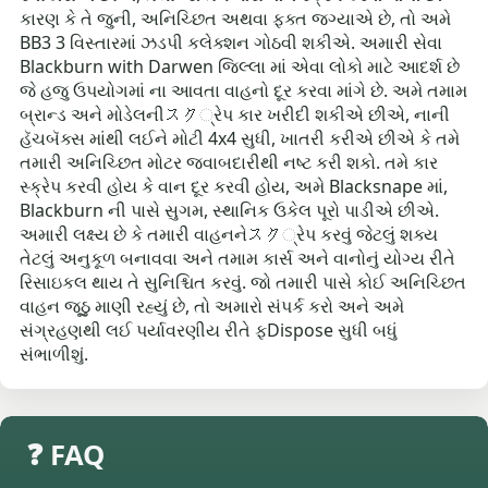
કારણ કે તે જુની, અનિચ્છિત અથવા ફક્ત જગ્યાએ છે, તો અમે
BB3 3 વિસ્તારમાં ઝડપી કલેક્શન ગોઠવી શકીએ. અમારી સેવા
Blackburn with Darwen જિલ્લા માં એવા લોકો માટે આદર્શ છે
જે હજુ ઉપયોગમાં ના આવતા વાહનો દૂર કરવા માંગે છે. અમે તમામ
બ્રાન્ડ અને મોડેલનીスク્રેપ કાર ખરીદી શકીએ છીએ, નાની
હૅચબૅક્સ માંથી લઈને મોટી 4x4 સુધી, ખાતરી કરીએ છીએ કે તમે
તમારી અનિચ્છિત મોટર જવાબદારીથી નષ્ટ કરી શકો. તમે કાર
સ્ક્રેપ કરવી હોય કે વાન દૂર કરવી હોય, અમે Blacksnape માં,
Blackburn ની પાસે સુગમ, સ્થાનિક ઉકેલ પૂરો પાડીએ છીએ.
અમારી લક્ષ્ય છે કે તમારી વાહનનેスク્રેપ કરવું જેટલું શક્ય
તેટલું અનુકૂળ બનાવવા અને તમામ કાર્સ અને વાનોનું યોગ્ય રીતે
રિસાઇકલ થાય તે સુનિશ્ચિત કરવું. જો તમારી પાસે કોઈ અનિચ્છિત
વાહન જૂઠુ માણી રહ્યું છે, તો અમારો સંપર્ક કરો અને અમે
સંગ્રહણથી લઈ પર્યાવરણીય રીતે ફDispose સુધી બધું
સંભાળીશું.
❓ FAQ