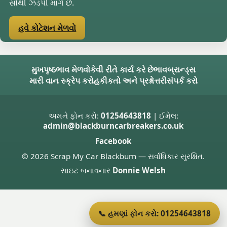
સૌથી ઝડપી માર્ગ છે.
હવે કોટેશન મેળવો
મુખપૃષ્ઠ
ભાવ મેળવો
કેવી રીતે કાર્ય કરે છે
ભાવ
બ્રાન્ડ્સ
મારી વાન સ્ક્રેપ કરો
હકીકતો અને પ્રશ્નોત્તરી
સંપર્ક કરો
અમને ફોન કરો:
01254643818
| ઈમેલ:
admin@blackburncarbreakers.co.uk
Facebook
© 2026 Scrap My Car Blackburn — સર્વાધિકાર સુરક્ષિત.
સાઇટ બનાવનાર
Donnie Welsh
📞 હમણાં ફોન કરો: 01254643818