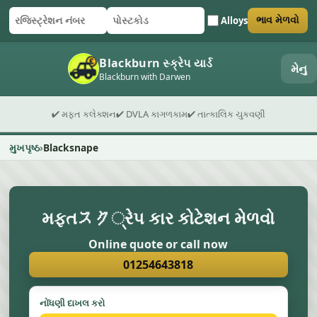
Alloys
ભાવ મેળવો
રજિસ્ટ્રેશન નંબર
પોસ્ટકોડ
ફોર્મ સબમિટ કરો
Blackburn સ્ક્રેપ યાર્ડ
મેનુ
Blackburn with Darwen
✔ મફત કલેક્શન
✔ DVLA કાગળકામ
✔ તાત્કાલિક ચુકવણી
મુખપૃષ્ઠ
Blacksnape
મફતスク્રેપ કાર કોટેશન મેળવો
Online quote or call now
01254643818
નોંધણી દાખલ કરો