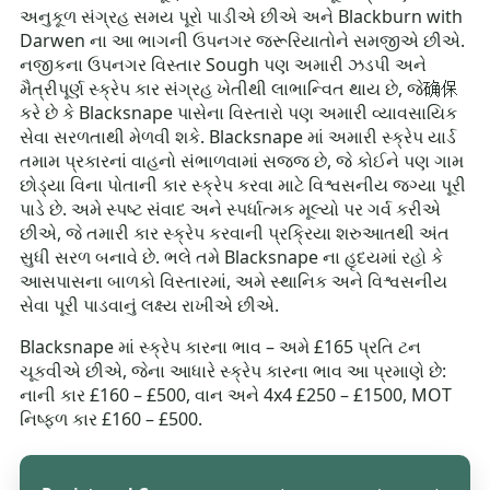
અનુકૂળ સંગ્રહ સમય પૂરો પાડીએ છીએ અને Blackburn with
Darwen ના આ ભાગની ઉપનગર જરૂરિયાતોને સમજીએ છીએ.
નજીકના ઉપનગર વિસ્તાર Sough પણ અમારી ઝડપી અને
મૈત્રીપૂર્ણ સ્ક્રેપ કાર સંગ્રહ ખેતીથી લાભાન્વિત થાય છે, જે确保
કરે છે કે Blacksnape પાસેના વિસ્તારો પણ અમારી વ્યાવસાયિક
સેવા સરળતાથી મેળવી શકે. Blacksnape માં અમારી સ્ક્રેપ યાર્ડ
તમામ પ્રકારનાં વાહનો સંભાળવામાં સજ્જ છે, જે કોઈને પણ ગામ
છોડ્યા વિના પોતાની કાર સ્ક્રેપ કરવા માટે વિશ્વસનીય જગ્યા પૂરી
પાડે છે. અમે સ્પષ્ટ સંવાદ અને સ્પર્ધાત્મક મૂલ્યો પર ગર્વ કરીએ
છીએ, જે તમારી કાર સ્ક્રેપ કરવાની પ્રક્રિયા શરુઆતથી અંત
સુધી સરળ બનાવે છે. ભલે તમે Blacksnape ના હૃદયમાં રહો કે
આસપાસના બાળકો વિસ્તારમાં, અમે સ્થાનિક અને વિશ્વસનીય
સેવા પૂરી પાડવાનું લક્ષ્ય રાખીએ છીએ.
Blacksnape માં સ્ક્રેપ કારના ભાવ – અમે £165 પ્રતિ ટન
ચૂકવીએ છીએ, જેના આધારે સ્ક્રેપ કારના ભાવ આ પ્રમાણે છે:
નાની કાર £160 – £500, વાન અને 4x4 £250 – £1500, MOT
નિષ્ફળ કાર £160 – £500.