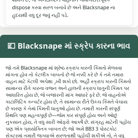
dispose કરવા સરળ બનાવે છે અને Blacksnape ના
હૃદયથી વધુ દૂર જવું નહીં પડે.
💷 Blacksnape માં સ્ક્રેપ કારના ભાવ
જો તમે Blacksnape માં શ્રેષ્ઠ સ્ક્રાપ કારની કિંમતો મેળવવા
માંગતા હોવ તો કેટલીક બાબતો છે જે નક્કી કરે છે કે તમે તમારા
વાહન માટે કેટલી અપેક્ષા رખી શકો છો. અહીં સ્ક્રાપ કારની કિંમતો
સામાન્ય રીતે કારના વજન અને હાલની સ્ક્રાપ ધાતુની કિંમત પર
આધારિત હોય છે, જે બજારની માંગ આધારે ફરે છે. જે વાહનોએ
કાટાલિટિક કન્વર્ટર હોય છે, તે સામાન્ય રીતે ઉચ્ચ કિંમતે વેચાય
છે કારણ કે તેમાં કિંમતી ધાતુઓ હોય છે. તમારી કારની સંપૂર્ણ
સ્થિતિ પણ મહત્વપૂર્ણ છે—જેમ કાર સંપૂર્ણ હોય અને ઓછું
નુકસાન હોય, તે વધુ સારી ઓફરો આકર્ષે છે. સંગ્રહ માટેની પહોંચ
પણ એક પ્રાયોક્તિક બાબત છે; જો અમે BB3 3 પોસ્ટકોટ
સેક્ટરમાં તમારી જગ્યાએ સરળતાથી પહોંચી શકીએ તો, તે વધુ